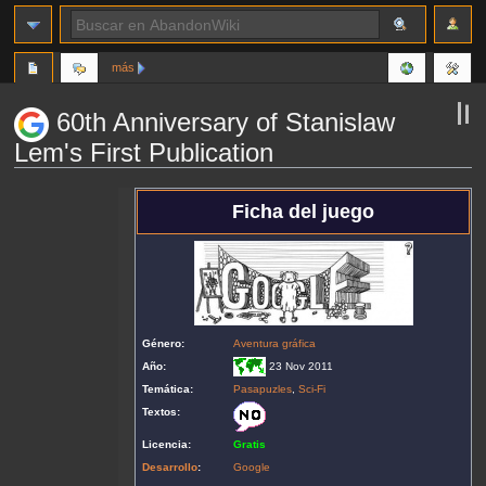
más
60th Anniversary of Stanislaw
Lem's First Publication
Ir
Ir
Ficha del juego
a
a
la
la
navegación
búsqueda
Género:
Aventura gráfica
Año:
23 Nov 2011
Temática:
Pasapuzles
,
Sci-Fi
Textos:
Licencia:
Gratis
Desarrollo
:
Google