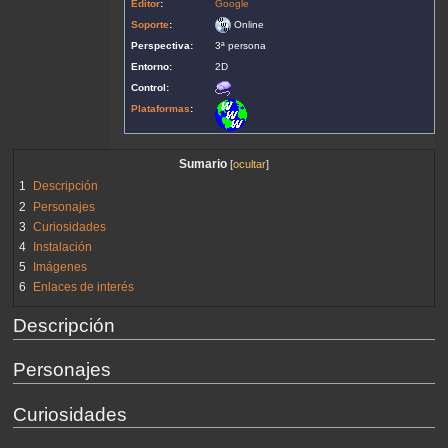
Editor
:
Google
Soporte
:
Online
Perspectiva:
3ª persona
Entorno:
2D
Control:
Plataformas
:
Sumario
1
Descripción
2
Personajes
3
Curiosidades
4
Instalación
5
Imágenes
6
Enlaces de interés
Descripción
Personajes
Curiosidades