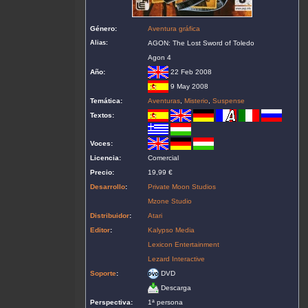
Género:
Aventura gráfica
Alias:
AGON: The Lost Sword of Toledo
Agon 4
Año:
22 Feb 2008
9 May 2008
Temática:
Aventuras
,
Misterio
,
Suspense
Textos:
Voces:
Licencia:
Comercial
Precio:
19,99 €
Desarrollo
:
Private Moon Studios
Mzone Studio
Distribuidor
:
Atari
Editor
:
Kalypso Media
Lexicon Entertainment
Lezard Interactive
Soporte
:
DVD
Descarga
Perspectiva:
1ª persona