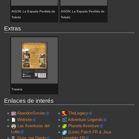
AGON: La Espada Perdida de
AGON: La Espada Perdida de
Toledo
Toledo
Extras
Trasera
Enlaces de interés
AbandonSocios
TheLegacy
Website
Adventure Legends
Las Aventuras del
Planete Aventure
Lobo
(Liste) Patch FR & Jeux
Guía, por Dardo
complets FR