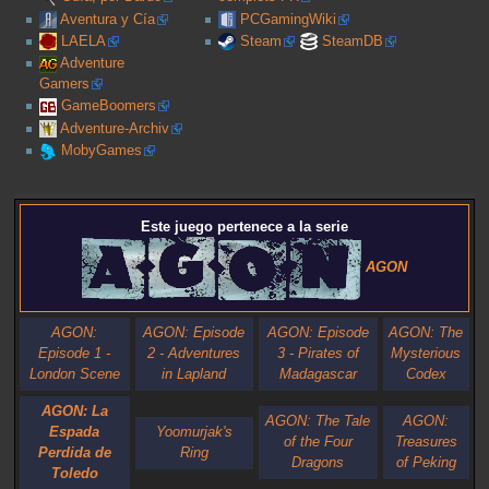
Aventura y Cía
PCGamingWiki
LAELA
Steam
SteamDB
Adventure
Gamers
GameBoomers
Adventure-Archiv
MobyGames
Este juego pertenece a la serie
AGON
AGON:
AGON: Episode
AGON: Episode
AGON: The
Episode 1 -
2 - Adventures
3 - Pirates of
Mysterious
London Scene
in Lapland
Madagascar
Codex
AGON: La
AGON: The Tale
AGON:
Espada
Yoomurjak's
of the Four
Treasures
Perdida de
Ring
Dragons
of Peking
Toledo