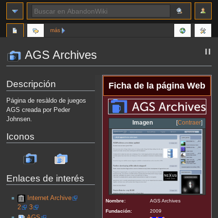
más
AGS Archives
Ir
Ir
Descripción
Ficha de la página Web
a
a
la
la
Página de resàldo de juegos
navegación
búsqueda
AGS creada por Peder
Johnsen.
Imagen
Contraer
Iconos
Enlaces de interés
Internet Archive
Nombre:
AGS Archives
2
3
Fundación:
2009
AGS