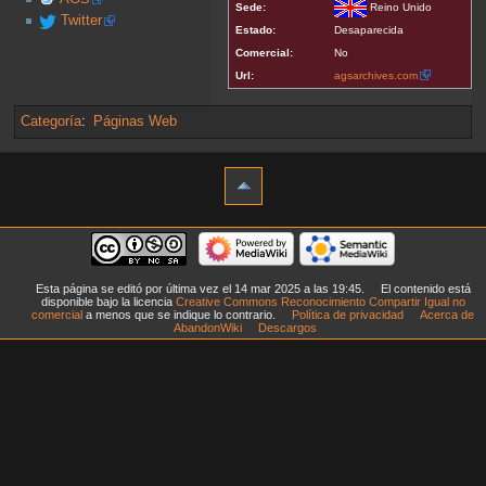
Sede:
Reino Unido
Twitter
Estado:
Desaparecida
Comercial:
No
Url:
agsarchives.com
Categoría
:
Páginas Web
Esta página se editó por última vez el 14 mar 2025 a las 19:45.
El contenido está
disponible bajo la licencia
Creative Commons Reconocimiento Compartir Igual no
comercial
a menos que se indique lo contrario.
Política de privacidad
Acerca de
AbandonWiki
Descargos