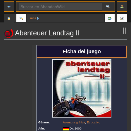
más
Abenteuer Landtag II
Ir
Ir
Ficha del juego
a
a
la
la
navegación
búsqueda
Género:
Aventura gráfica
,
Educativo
Año:
Dic 2000