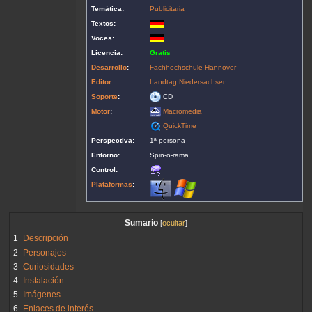
Temática:
Publicitaria
Textos:
Voces:
Licencia:
Gratis
Desarrollo
:
Fachhochschule Hannover
Editor
:
Landtag Niedersachsen
Soporte
:
CD
Motor
:
Macromedia
QuickTime
Perspectiva:
1ª persona
Entorno:
Spin-o-rama
Control:
Plataformas
:
Sumario
1
Descripción
2
Personajes
3
Curiosidades
4
Instalación
5
Imágenes
6
Enlaces de interés