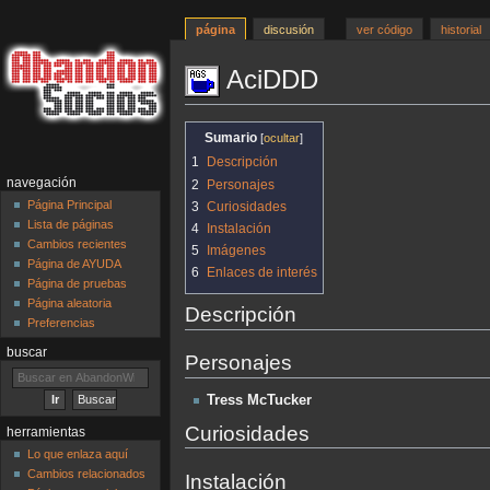
página
discusión
ver código
historial
AciDDD
Ir
Ir
Sumario
a
a
1
Descripción
la
la
navegación
2
Personajes
navegación
búsqueda
Página Principal
3
Curiosidades
Lista de páginas
4
Instalación
Cambios recientes
5
Imágenes
Página de AYUDA
6
Enlaces de interés
Página de pruebas
Página aleatoria
Descripción
Preferencias
buscar
Personajes
Tress McTucker
Curiosidades
herramientas
Lo que enlaza aquí
Cambios relacionados
Instalación