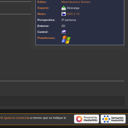
Editor
:
Misendeavour Games
Soporte
:
Descarga
Motor
:
AGS 2.72
Perspectiva:
3ª persona
Entorno:
2D
Control:
Plataformas
:
r Igual no comercial
a menos que se indique lo