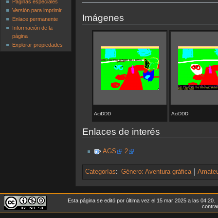
Páginas especiales
Versión para imprimir
Imágenes
Enlace permanente
Información de la
página
Explorar propiedades
AciDDD
AciDDD
Enlaces de interés
AGS
2
Categorías
:
Género: Aventura gráfica
Amate
Esta página se editó por última vez el 15 mar 2025 a las 04:20.
contrar