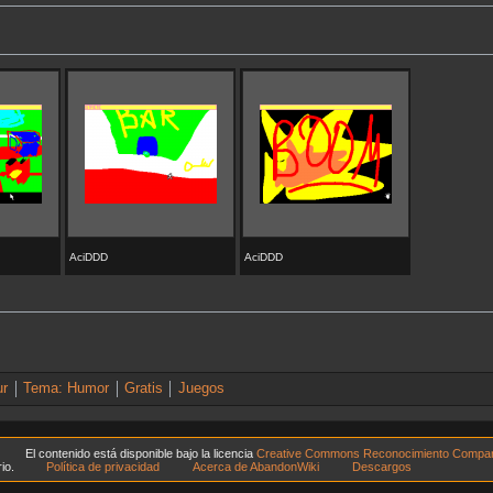
AciDDD
AciDDD
ur
Tema: Humor
Gratis
Juegos
El contenido está disponible bajo la licencia
Creative Commons Reconocimiento Comparti
io.
Política de privacidad
Acerca de AbandonWiki
Descargos