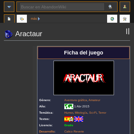
más
Aractaur
Ir
Ir
Ficha del juego
a
a
la
la
navegación
búsqueda
Género:
Aventura gráfica
,
Amateur
Año:
1 Abr 2015
Temática:
Humor
,
Mitología
,
Sci-Fi
,
Terror
Textos:
Licencia:
Gratis
Desarrollo
:
Calico Reverie