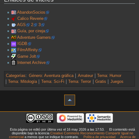
AbandonSocios
Calico Reverie
AGS
2
3
Guía, por cireja
Adventure Gamers
IGDB
FilmAffinity
Game Jolt
Internet Archive
Categorías
:
Género: Aventura gráfica
Amateur
Tema: Humor
Tema: Mitología
Tema: Sci-Fi
Tema: Terror
Gratis
Juegos
Esta página se editó por última vez el 16 may 2026 a las 17:53.
El contenido está
disponible bajo la licencia
Creative Commons Reconocimiento Compartir Igual no
comercial
a menos que se indique lo contrario.
Política de privacidad
Acerca de