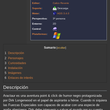
Editor
:
Calico Reverie
Soporte
:
Descarga
Motor
:
AGS 3.4.0
Perspectiva:
3ª persona
Entorno:
2D
Control:
Plataformas
:
Sumario
1
Descripción
2
Personajes
3
Curiosidades
4
Instalación
5
Imágenes
6
Enlaces de interés
Descripción
Aractaur es una aventura point & click de humor negro protagonizada
por Dirk Longerwood en el papel de aspirante a héroe. Cuando ni siquiera
las Fuerzas Especiales son capaces de acabar con una especie de
araña alienígena, Dirk debe intervenir y salvar el mundo por su cuenta.