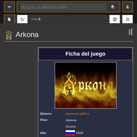
más
Arkona
Ir
Ir
Ficha del juego
a
a
la
la
navegación
búsqueda
Género:
Aventura gráfica
Alias:
Аркона
Arcona
Año:
2008