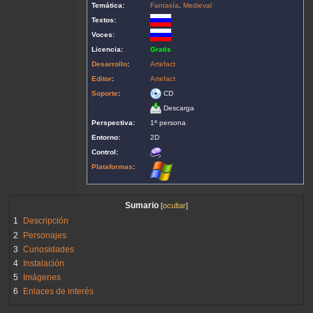
Temática:
Fantasía
,
Medieval
Textos:
Voces:
Licencia:
Gratis
Desarrollo
:
Artefact
Editor
:
Artefact
Soporte
:
CD
Descarga
Perspectiva:
1ª persona
Entorno:
2D
Control:
Plataformas
:
Sumario
1
Descripción
2
Personajes
3
Curiosidades
4
Instalación
5
Imágenes
6
Enlaces de interés