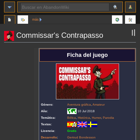
más
Commissar's Contrapasso
Ir
Ir
Ficha del juego
a
a
la
la
navegación
búsqueda
Género:
Aventura gráfica
,
Amateur
Año:
10 Jul 2018
Temática:
Bélica
,
Histórica
,
Humor
,
Parodia
Textos:
Licencia:
Gratis
Desarrollo
:
Gertrud Bondesson