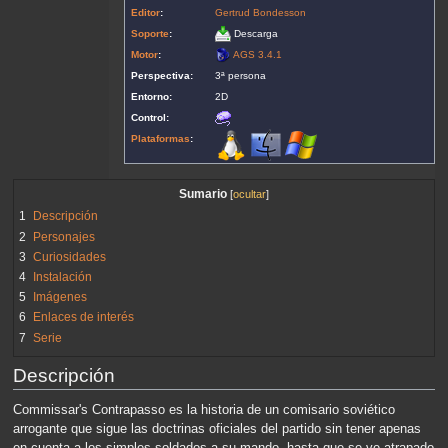
Editor
:
Gertrud Bondesson
Soporte
:
Descarga
Motor
:
AGS 3.4.1
Perspectiva:
3ª persona
Entorno:
2D
Control:
Plataformas
:
Sumario
1
Descripción
2
Personajes
3
Curiosidades
4
Instalación
5
Imágenes
6
Enlaces de interés
7
Serie
Descripción
Commissar's Contrapasso es la historia de un comisario soviético
arrogante que sigue las doctrinas oficiales del partido sin tener apenas
en cuenta a los simples soldados a su mando, hasta que se ve atrapado