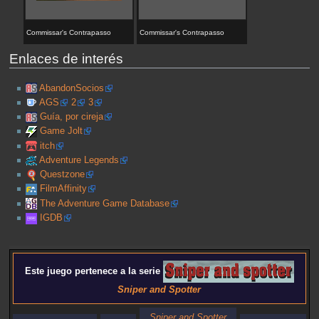
Commissar's Contrapasso
Commissar's Contrapasso
Enlaces de interés
AbandonSocios
AGS
2
3
Guía, por cireja
Game Jolt
itch
Adventure Legends
Questzone
FilmAffinity
The Adventure Game Database
IGDB
Este juego pertenece a la serie
Sniper and Spotter
Sniper and Spotter