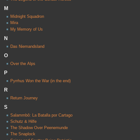
M
Midnight Squadron
Mira
My Memory of Us
N
Das Niemandsland
O
Over the Alps
P
Pyrrhus Won the War (in the end)
R
Return Journey
S
Salammbô: La Batalla por Cartago
Schutz & Hilfe
The Shadow Over Peenemunde
The Snaplock