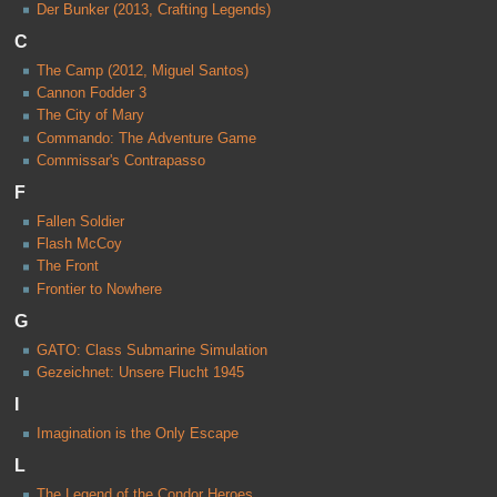
Der Bunker (2013, Crafting Legends)
C
The Camp (2012, Miguel Santos)
Cannon Fodder 3
The City of Mary
Commando: The Adventure Game
Commissar's Contrapasso
F
Fallen Soldier
Flash McCoy
The Front
Frontier to Nowhere
G
GATO: Class Submarine Simulation
Gezeichnet: Unsere Flucht 1945
I
Imagination is the Only Escape
L
The Legend of the Condor Heroes