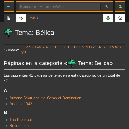
más
Tema: Bélica
Ir
Ir
Top
·
0–9
·
A
B
C
D
E
F
G
H
I
J
K
L
M
N
O
P
Q
R
S
T
U
V
W
X
Sumario:
a
a
Y
Z
la
la
Páginas en la categoría «
Tema: Bélica»
navegación
búsqueda
Las siguientes 42 páginas pertenecen a esta categoría, de un total de
42.
A
Arizona Scott and the Gems of Domination
Attentat 1942
B
The Breakout
Broken Life