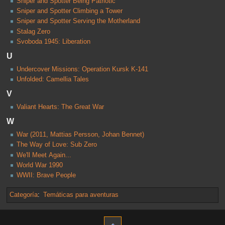
Sniper and Spotter Being Patriotic
Sniper and Spotter Climbing a Tower
Sniper and Spotter Serving the Motherland
Stalag Zero
Svoboda 1945: Liberation
U
Undercover Missions: Operation Kursk K-141
Unfolded: Camellia Tales
V
Valiant Hearts: The Great War
W
War (2011, Mattias Persson, Johan Bennet)
The Way of Love: Sub Zero
We'll Meet Again...
World War 1990
WWII: Brave People
Categoría
:
Temáticas para aventuras