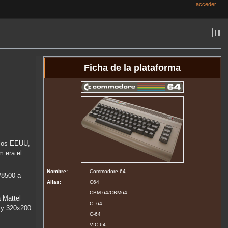
acceder
Ficha de la plataforma
 los EEUU,
m era el
Nombre:
Commodore 64
/8500 a
Alias:
C64
CBM 64/CBM64
 Mattel
C=64
0 y 320x200
C-64
VIC-64