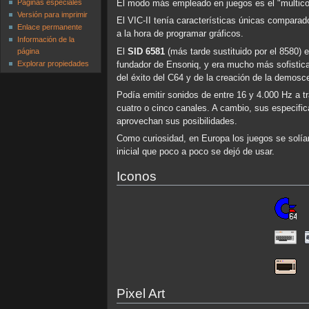
Páginas especiales
El modo más empleado en juegos es el "multicol
Versión para imprimir
El VIC-II tenía características únicas comparad
Enlace permanente
a la hora de programar gráficos.
Información de la
El
SID 6581
(más tarde sustituido por el 8580) 
página
Explorar propiedades
fundador de Ensoniq, y era mucho más sofistica
del éxito del C64 y de la creación de la demosc
Podía emitir sonidos de entre 16 y 4.000 Hz a t
cuatro o cinco canales. A cambio, sus especifica
aprovechan sus posibilidades.
Como curiosidad, en Europa los juegos se solían
inicial que poco a poco se dejó de usar.
Iconos
Pixel Art