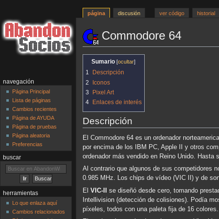
página
discusión
ver código
historial
Commodore 64
Ir
Ir
Sumario
a
a
1
Descripción
la
la
navegación
2
Iconos
navegación
búsqueda
Página Principal
3
Pixel Art
Lista de páginas
4
Enlaces de interés
Cambios recientes
Página de AYUDA
Descripción
Página de pruebas
Página aleatoria
El Commodore 64 es un ordenador norteamerican
Preferencias
por encima de los IBM PC, Apple II y otros com
ordenador más vendido en Reino Unido. Hasta s
buscar
Al contrario que algunos de sus competidores 
0.985 MHz. Los chips de vídeo (VIC II) y de s
El
VIC-II
se diseñó desde cero, tomando prestada
herramientas
Intellivision (detección de colisiones). Podía
Lo que enlaza aquí
píxeles, todos con una paleta fija de 16 colores.
Cambios relacionados