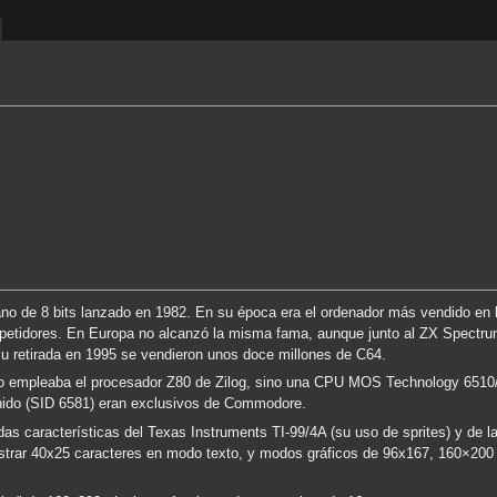
o de 8 bits lanzado en 1982. En su época era el ordenador más vendido en
petidores. En Europa no alcanzó la misma fama, aunque junto al ZX Spectru
u retirada en 1995 se vendieron unos doce millones de C64.
no empleaba el procesador Z80 de Zilog, sino una CPU MOS Technology 6510
onido (SID 6581) eran exclusivos de Commodore.
s características del Texas Instruments TI-99/4A (su uso de sprites) y de la
 mostrar 40x25 caracteres en modo texto, y modos gráficos de 96x167, 160×20