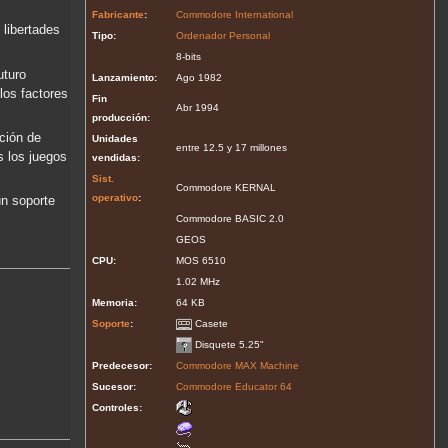
Fabricante
:
Commodore International
 libertades
Tipo:
Ordenador Personal
8-bits
uturo
Lanzamiento:
Ago 1982
los factores
Fin
Abr 1994
producción:
ción de
Unidades
entre 12.5 y 17 millones
s los juegos
vendidas:
Sist.
Commodore KERNAL
operativo
:
un soporte
Commodore BASIC 2.0
GEOS
CPU:
MOS 6510
1.02 MHz
Memoria:
64 KB
Soporte
:
Casete
Disquete 5.25"
Predecesor:
Commodore MAX Machine
Sucesor:
Commodore Educator 64
Controles: