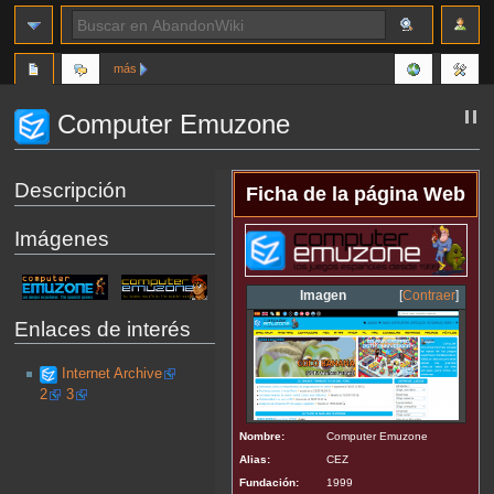
más
Computer Emuzone
Ir
Ir
Descripción
Ficha de la página Web
a
a
la
la
Imágenes
navegación
búsqueda
Imagen
Contraer
Enlaces de interés
Internet Archive
2
3
Nombre:
Computer Emuzone
Alias:
CEZ
Fundación:
1999