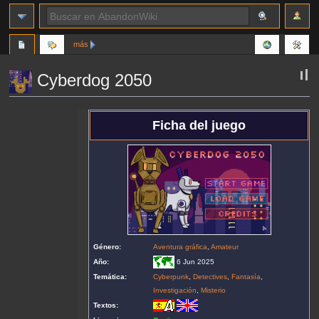
más
Cyberdog 2050
Ir
Ir
Ficha del juego
a
a
la
la
navegación
búsqueda
Género:
Aventura gráfica
,
Amateur
Año:
6 Jun 2025
Temática:
Cyberpunk
,
Detectives
,
Fantasía
,
Investigación
,
Misterio
Textos: