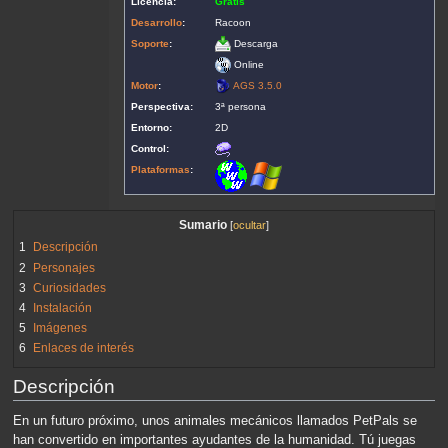
Licencia:
Gratis
Desarrollo
:
Racoon
Soporte
:
Descarga
Online
Motor
:
AGS 3.5.0
Perspectiva:
3ª persona
Entorno:
2D
Control:
Plataformas
:
Sumario
1
Descripción
2
Personajes
3
Curiosidades
4
Instalación
5
Imágenes
6
Enlaces de interés
Descripción
En un futuro próximo, unos animales mecánicos llamados PetPals se
han convertido en importantes ayudantes de la humanidad. Tú juegas