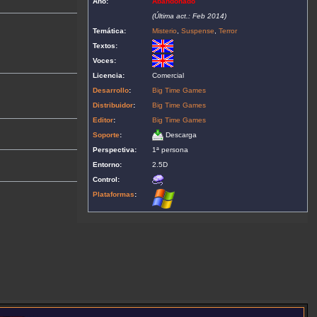
Año:
Abandonado
(Última act.: Feb 2014)
Temática:
Misterio
,
Suspense
,
Terror
Textos:
Voces:
Licencia:
Comercial
Desarrollo
:
Big Time Games
Distribuidor
:
Big Time Games
Editor
:
Big Time Games
Soporte
:
Descarga
Perspectiva:
1ª persona
Entorno:
2.5D
Control:
Plataformas
: