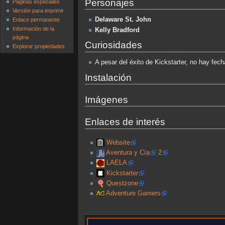
Personajes
Páginas especiales
Versión para imprimir
Delaware St. John
Enlace permanente
Información de la
Kelly Bradford
página
Curiosidades
Explorar propiedades
A pesar del éxito de Kickstarter, no hay fec
Instalación
Imágenes
Enlaces de interés
Website
Aventura y Cía
2
LAELA
Kickstarter
Questzone
Adventure Gamers