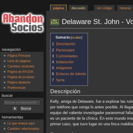
página
discusión
ver código
historial
Delaware St. John - Vo
Ir
Ir
Sumario
a
a
1
Descripción
la
la
navegación
2
Personajes
navegación
búsqueda
Página Principal
3
Curiosidades
Lista de páginas
4
Instalación
Cambios recientes
5
Imágenes
Página de AYUDA
6
Enlaces de interés
Página de pruebas
7
Serie
Página aleatoria
Preferencias
Descripción
buscar
Kelly, amiga de Delaware, fue a explorar las ruin
por teléfono que venga lo antes posible. Al lleg
equipo del valiente investigador paranormal fall
herramientas
es un paciente de la clínica. En este mundo ir
Lo que enlaza aquí
primer caso, que tuvo lugar en una finca maldit
Cambios relacionados