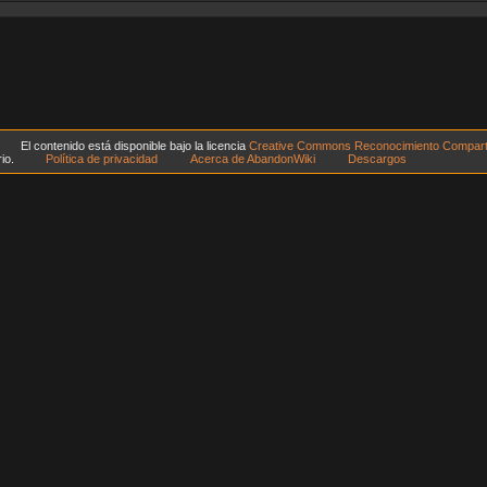
El contenido está disponible bajo la licencia
Creative Commons Reconocimiento Compartir
io.
Política de privacidad
Acerca de AbandonWiki
Descargos