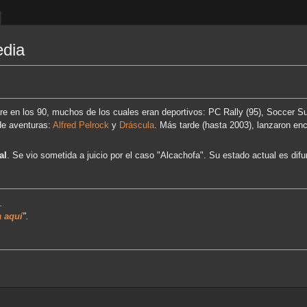
edia
re en los 90, muchos de los cuales eran deportivos: PC Rally (95), Soccer Su
 de aventuras:
Alfred Pelrock
y
Dráscula
. Más tarde (hasta 2003), lanzaron enc
al
. Se vio sometida a juicio por el caso "Alcachofa". Su estado actual es difu
.
 aquí
".