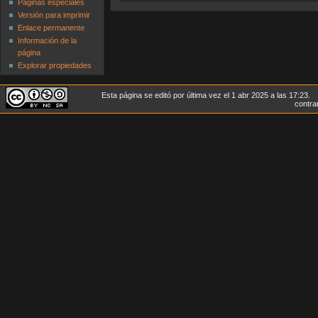
Páginas especiales
Versión para imprimir
Enlace permanente
Información de la
página
Explorar propiedades
Esta página se editó por última vez el 1 abr 2025 a las 17:23.
contrar