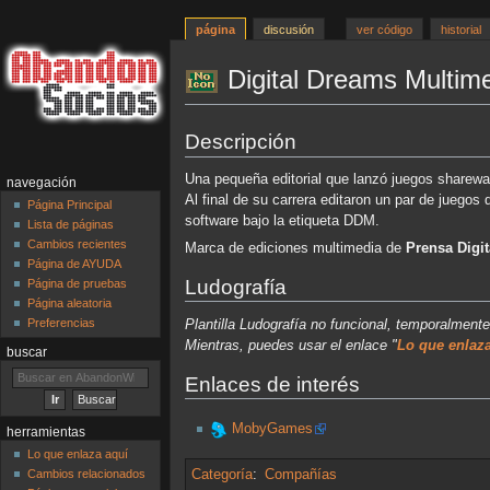
página
discusión
ver código
historial
Digital Dreams Multim
Ir
Ir
Descripción
a
a
la
la
Una pequeña editorial que lanzó juegos sharewa
navegación
navegación
búsqueda
Al final de su carrera editaron un par de juegos
Página Principal
software bajo la etiqueta DDM.
Lista de páginas
Cambios recientes
Marca de ediciones multimedia de
Prensa Digit
Página de AYUDA
Ludografía
Página de pruebas
Página aleatoria
Preferencias
Plantilla Ludografía no funcional, temporalmente
Mientras, puedes usar el enlace "
Lo que enlaza
buscar
Enlaces de interés
MobyGames
herramientas
Lo que enlaza aquí
Categoría
:
Compañías
Cambios relacionados