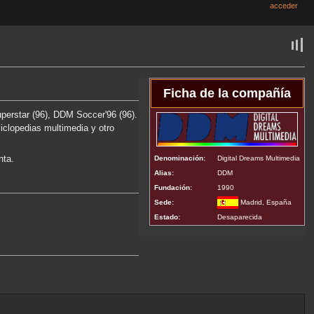
acceder
Ficha de la compañía
perstar (96), DDM Soccer'96 (96).
iclopedias multimedia y otro
Denominación:
Digital Dreams Multimedia
nta.
Alias:
DDM
Fundación:
1990
Sede:
Madrid, España
Estado:
Desaparecida