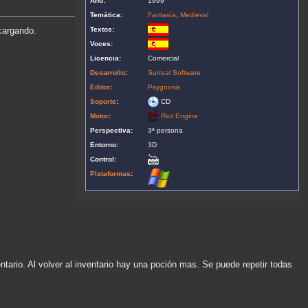
Año:
1999
Temática:
Fantasía
,
Medieval
Textos:
cargando.
Voces:
Licencia:
Comercial
Desarrollo
:
Surreal Software
Editor
:
Psygnosis
Soporte
:
CD
Motor
:
Riot Engine
Perspectiva:
3ª persona
Entorno:
3D
Control:
Plataformas
:
ventario. Al volver al inventario hay una poción mas. Se puede repetir todas