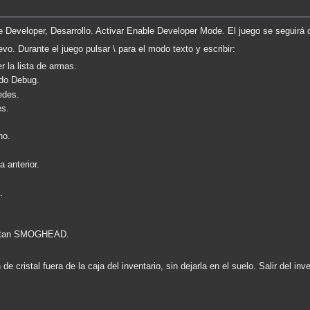
ge Developer, Desarrollo. Activar Enable Developer Mode. El juego se seguirá 
vo. Durante el juego pulsar \ para el modo texto y escribir:
la lista de armas.
do Debug.
edes.
es.
no.
a anterior.
.
citan SMOGHEAD.
de cristal fuera de la caja del inventario, sin dejarla en el suelo. Salir del in