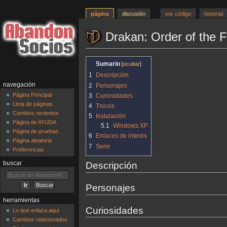
página
discusión
ver código
historial
Drakan: Order of the 
Ir
Ir
Sumario
a
a
1
Descripción
la
la
navegación
2
Personajes
navegación
búsqueda
Página Principal
3
Curiosidades
Lista de páginas
4
Trucos
Cambios recientes
5
Instalación
Página de AYUDA
5.1
Windows XP
Página de pruebas
6
Enlaces de interés
Página aleatoria
7
Serie
Preferencias
Descripción
buscar
Personajes
herramientas
Curiosidades
Lo que enlaza aquí
Cambios relacionados