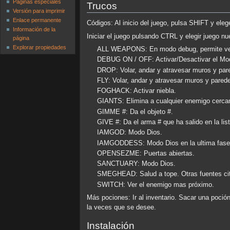
Páginas especiales
Trucos
Versión para imprimir
Enlace permanente
Códigos: Al inicio del juego, pulsa SHIFT y ele
Información de la
Iniciar el juego pulsando CTRL y elegir juego nue
página
Explorar propiedades
ALL WEAPONS: En modo debug, permite ver 
DEBUG ON / OFF: Activar/Desactivar el Mo
DROP: Volar, andar y atravesar muros y par
FLY: Volar, andar y atravesar muros y pared
FOGHACK: Activar niebla.
GIANTS: Elimina a cualquier enemigo cerca
GIMME #: Da el objeto #.
GIVE #: Da el arma # que ha salido en la list
IAMGOD: Modo Dios.
IAMGODDESS: Modo Dios en la ultima fase
OPENSEZME: Puertas abiertas.
SANCTUARY: Modo Dios.
SMEGHEAD: Salud a tope. Otras fuentes 
SWITCH: Ver el enemigo mas próximo.
Más pociones: Ir al inventario. Sacar una poción 
la veces que se desee.
Instalación