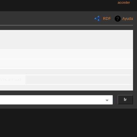
acceder
RDF
Ayuda
vincula aquí.