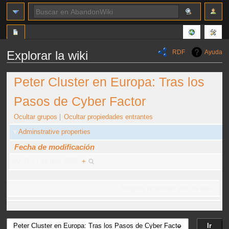
RDF
Ayuda
Explorar la wiki
Ir
Ir
Peter Cluster en Europa: Tras los
a
a
la
la
Pasos de Cyber Factor
navegación
búsqueda
Ocultar grupos
Ocultar propiedades entrantes
Adminstrative properties
Fecha de modificación
09:41:17 15 mar 2025
+
Ninguna propiedad vincula aquí.