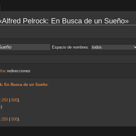
«Alfred Pelrock: En Busca de un Sueño»
Espacio de nombres:
ltar
redirecciones
ck: En Busca de un Sueño
:
|
250
|
500
).
s
)
|
250
|
500
).