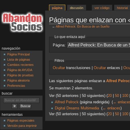
página
discusión
ver código
historial
Páginas que enlazan con 
←
Alfred Pelrock: En Busca de un Sueño
Ir
Ir
Lo que enlaza aquí
a
a
Página:
la
la
navegación
navegación
búsqueda
Página Principal
Lista de páginas
Filtros
Cambios recientes
Ocultar
transclusiones |
Ocultar
enlaces |
Ocu
Página de AYUDA
Página de pruebas
Página aleatoria
Las siguientes páginas enlazan a
Alfred Pelro
Preferencias
Se muestran 2 elementos.
buscar
Ver (50 anteriores | 50 siguientes) (
20
|
50
|
100
Alfred Pelrock
(página redirigida) ‎
(
← enlace
Digital Dreams Multimedia
‎
(
← enlaces
)
Ver (50 anteriores | 50 siguientes) (
20
|
50
|
100
herramientas
Páginas especiales
Versión para imprimir