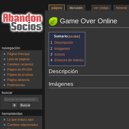
página
discusión
ver código
historial
Game Over Online
Ir
Ir
Sumario
a
a
1
Descripción
la
la
navegación
2
Imágenes
navegación
búsqueda
Página Principal
3
Iconos
Lista de páginas
4
Enlaces de interés
Cambios recientes
Página de AYUDA
Descripción
Página de pruebas
Página aleatoria
Imágenes
Preferencias
buscar
herramientas
Lo que enlaza aquí
Cambios relacionados