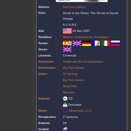
Género:
Aventura gráfica
Alias:
Ghost in the Sheet: The Secret of Sector
Omega
S.C.A.R.E.
Año:
20 Nov 2007
Temática:
Misterio
,
Sobrenatural
,
Surrealista
Textos:
Voces:
Licencia:
Comercial
Desarrollo
:
Cardboard Box Entertainment
Distribuidor
:
Big Fish Games
Editor
:
Tri Synergy
Big Fish Games
Noviy Disk
Merscom
Soporte
:
CD
Descarga
Motor
:
Wintermute 1.8.0
Perspectiva:
1ª persona
Entorno:
2D
Control: