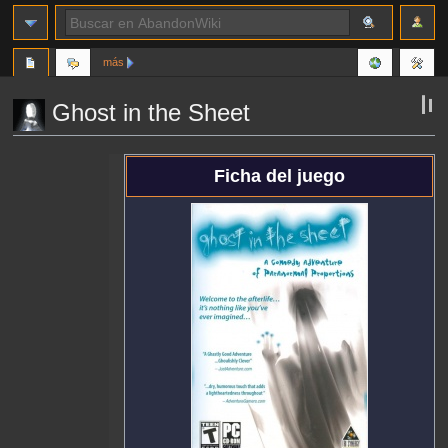
más
Ghost in the Sheet
Ir
Ir
Ficha del juego
a
a
la
la
navegación
búsqueda