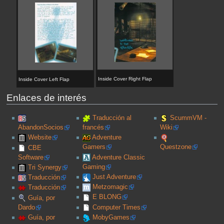
Inside Cover Right Flap
Inside Cover Left Flap
Enlaces de interés
Traducción al
ScummVM -
AbandonSocios
francés
Wiki
Website
Adventure
Gamers
Questzone
CBE
Software
Adventure Classic
Gaming
Tri Synergy
Just Adventure
Traducción
Metzomagic
Traducción
E BLONG
Guía, por
Dardo
Computer Times
Guía, por
MobyGames