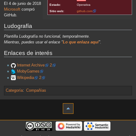
El 4 de junio de 2018
Estado:
Operativa
Microsoft
compró
Sitio web:
github.com
GitHub.
Ludografía
Plantilla Ludografía no funcional, temporalmente.
Mientras, puedes usar el enlace "
Lo que enlaza aquí
".
Enlaces de interés
Internet Archive
2
MobyGames
Wikipedia
2
Categoría
:
Compañías