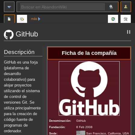
más
GitHub
Ir
Ir
Descripción
Ficha de la compañía
a
a
la
la
GitHub es una forja
navegación
búsqueda
(plataforma de
desarrollo
colaborativo) para
alojar proyectos
utilizando el sistema
de control de
versiones Git. Se
utiliza principalmente
para la creación de
código fuente de
Denominación:
GitHub
programas de
Fundación:
8 Feb 2008
ordenador.
Sede:
San Francisco, California, USA