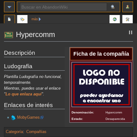
más
Hypercomm
Ir
Ir
Descripción
Ficha de la compañía
a
a
la
la
Ludografía
navegación
búsqueda
Plantilla Ludografía no funcional,
temporalmente.
Mientras, puedes usar el enlace
"
Lo que enlaza aquí
".
Enlaces de interés
Denominación:
Hypercomm
MobyGames
Estado:
Desaparecida
Categoría
:
Compañías