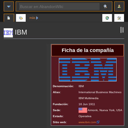
más
IBM
Ir
Ir
Ficha de la compañía
a
a
la
la
navegación
búsqueda
Denominación:
IBM
Alias:
International Business Machines
IBM Multimedia
Fundación:
16 Jun 1911
Sede:
Armonk, Nueva York, USA
Estado:
Operativa
Sitio web:
www.ibm.com