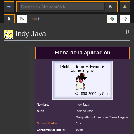
más
Indy Java
Ir
Ir
Ficha de la aplicación
a
a
la
la
navegación
búsqueda
Nombre:
Indy Java
Alias:
Indiana Java
Multiplatform Adventure Game Engine
Desarrollador
:
Chir
Lanzamiento inicial:
1988