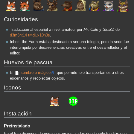
Curiosidades
Traducción al español a nivel amateur por
Mr. Cale
y
SkaZZ
de
d3m3nt14 tr4dUx10n3s
.
Inherit the Earth estaba destinado a ser una trilogía, pero la serie fue
interrumpida por desavenencias creativas entre el desarrollador y el
editor.
Huevos de pascua
El
sombrero mágico
, que permite tele-transportarnos a otros
escenarios y recolectar objetos.
Iconos
Instalación
Preinstalado
En el foro dispones de versiones preinstaladas donde sólo tendrás que