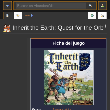
más
Inherit the Earth: Quest for the Orb
Ir
Ir
Ficha del juego
a
a
la
la
navegación
búsqueda
Género:
Aventura gráfica