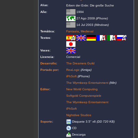
Alias:
Erben der Erde: Die große Suche
Año:
1994
27 Ago 2009
(iPhone)
14 Jul 2003
(Windows)
Temática:
Fantasía
,
Medieval
Textos:
Voces:
Licencia:
Comercial
Desarrollo
:
The Dreamers Guild
Portado por
:
ReaLogic
(Amiga)
iPhSoft
(iPhone)
The Wyrmkeep Entertainment
(Win)
Editor
:
New World Computing
Softgold Computerspiele
The Wyrmkeep Entertainment
iPhSoft
Nightdive Studios
Soporte
:
Disquete 3.5" x6
(DD 720 KB)
CD
Descarga