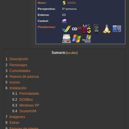
Motor
:
SAGA
Perspectiva:
3ª persona
Entorno:
2D
Control:
Plataformas
:
Sumario
1
Descripción
2
Personajes
3
Curiosidades
4
Huevos de pascua
5
Iconos
6
Instalación
6.1
Preinstalado
6.2
DOSBox
6.3
Windows XP
6.4
ScummVM
7
Imágenes
8
Extras
9
Enlaces de interés