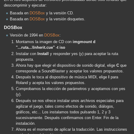
descomprimir y ejecutar:
Basada en
DOSBox
y la versión CD.
Basada en
DOSBox
y la versión disquetes.
DOSBox
Versión de 1994 en
DOSBox
:
Montamos la imagen de CD con
imgmount d
"...ruta...\Inherit.cue" -t iso
Instalar con
Install
y responder yes (y) para aceptar la ruta
propuesta.
Ahora hay que elegir el dispositivo de sonido digital, elige
C
que
corresponde a SoundBlaster y aceptar los valores propuestos.
Después le toca al dispositivo de música MIDI, elige
I
para
Roland y acepta los valores propuestos.
Comprobamos la elección de parámetros y aceptamos con yes
(y).
Después se nos ofrece instalar unos archivos especiales para
agilizar el juego, tales como efectos de sonido, diálogos,
gráficos, etc... Los instalamos todos pulsando 1, 2 y 3
sucesivamente. Después confirmamos con Enter. Fin de la
instalación.
Ahora es el momento de aplicar la traducción. Las instrucciones