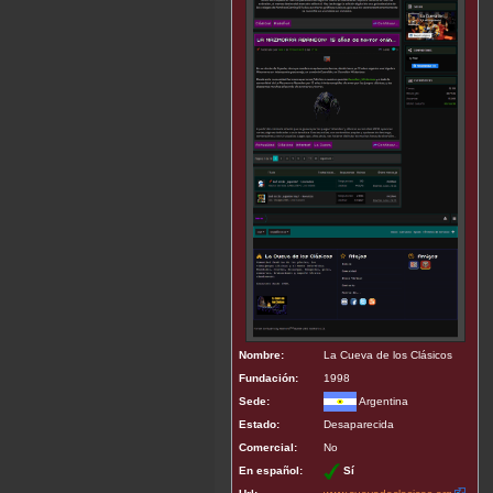
Nombre:
La Cueva de los Clásicos
Fundación:
1998
Sede:
Argentina
Estado:
Desaparecida
Comercial:
No
En español:
Sí