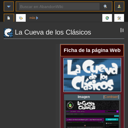
más
La Cueva de los Clásicos
Ir
Ir
Ficha de la página Web
a
a
la
la
navegación
búsqueda
Imagen
Contraer