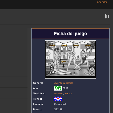
acceder
Ficha del juego
Género:
Aventura gráfica
Año:
2012
Temática:
Adultos
,
Humor
Textos:
Licencia:
Comercial
Precio:
$12.99