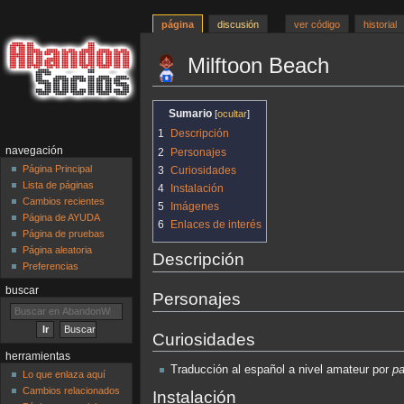
página
discusión
ver código
historial
Milftoon Beach
Ir
Ir
Sumario
a
a
1
Descripción
la
la
navegación
2
Personajes
navegación
búsqueda
Página Principal
3
Curiosidades
Lista de páginas
4
Instalación
Cambios recientes
5
Imágenes
Página de AYUDA
6
Enlaces de interés
Página de pruebas
Página aleatoria
Descripción
Preferencias
buscar
Personajes
Curiosidades
herramientas
Traducción al español a nivel amateur por
p
Lo que enlaza aquí
Cambios relacionados
Instalación