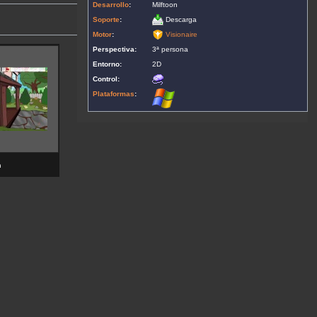
Desarrollo
:
Milftoon
Soporte
:
Descarga
Motor
:
Visionaire
Perspectiva:
3ª persona
Entorno:
2D
Control:
Plataformas
:
h