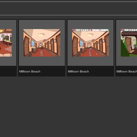
Milftoon Beach
Milftoon Beach
Milftoon Beac