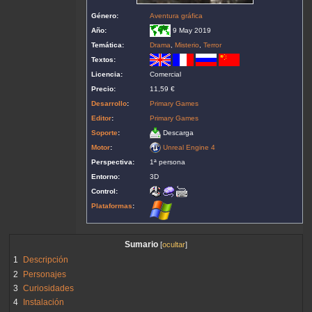
Género:
Aventura gráfica
Año:
9 May 2019
Temática:
Drama
,
Misterio
,
Terror
Textos:
Licencia:
Comercial
Precio:
11,59 €
Desarrollo
:
Primary Games
Editor
:
Primary Games
Soporte
:
Descarga
Motor
:
Unreal Engine 4
Perspectiva:
1ª persona
Entorno:
3D
Control:
Plataformas
:
Sumario
1
Descripción
2
Personajes
3
Curiosidades
4
Instalación