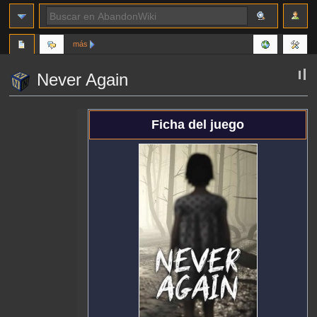
más
Never Again
Ir
Ir
Ficha del juego
a
a
la
la
navegación
búsqueda