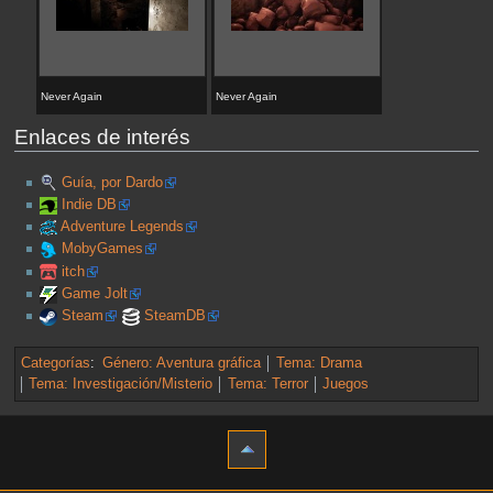
Never Again
Never Again
Enlaces de interés
Guía, por Dardo
Indie DB
Adventure Legends
MobyGames
itch
Game Jolt
Steam
SteamDB
Categorías
:
Género: Aventura gráfica
Tema: Drama
Tema: Investigación/Misterio
Tema: Terror
Juegos