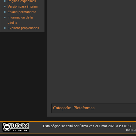
Páginas especiales
Versión para imprimir
Enlace permanente
Información de la
página
Explorar propiedades
Categoría
:
Plataformas
Esta página se editó por última vez el 1 mar 2025 a las 01:30.
contrar