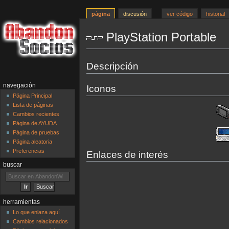
página
discusión
ver código
historial
PlayStation Portable
Ir
Ir
Descripción
a
a
la
la
navegación
Iconos
navegación
búsqueda
Página Principal
Lista de páginas
Cambios recientes
Página de AYUDA
Página de pruebas
Página aleatoria
Preferencias
Enlaces de interés
buscar
herramientas
Lo que enlaza aquí
Cambios relacionados