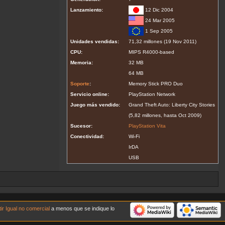
Lanzamiento:
12 Dic 2004
24 Mar 2005
1 Sep 2005
Unidades vendidas:
71,32 millones (19 Nov 2011)
CPU:
MIPS R4000-based
Memoria:
32 MB
64 MB
Soporte
:
Memory Stick PRO Duo
Servicio online:
PlayStation Network
Juego más vendido:
Grand Theft Auto: Liberty City Stories
(5,82 millones, hasta Oct 2009)
Sucesor:
PlayStation Vita
Conectividad:
Wi-Fi
IrDA
USB
 Igual no comercial
a menos que se indique lo