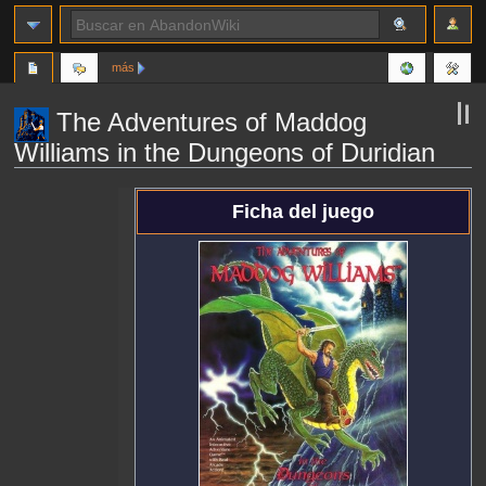
más
The Adventures of Maddog
Williams in the Dungeons of Duridian
Ir
Ir
Ficha del juego
a
a
la
la
navegación
búsqueda