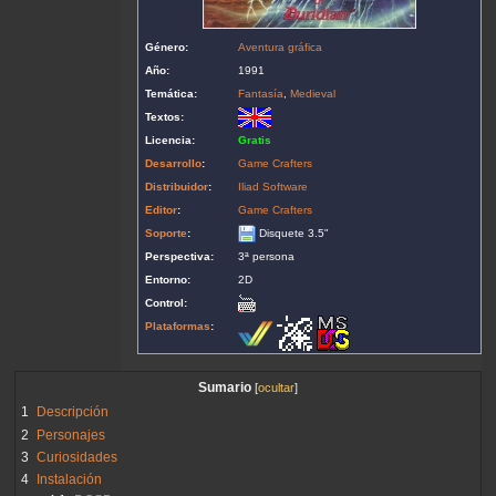
Género:
Aventura gráfica
Año:
1991
Temática:
Fantasía
,
Medieval
Textos:
Licencia:
Gratis
Desarrollo
:
Game Crafters
Distribuidor
:
Iliad Software
Editor
:
Game Crafters
Soporte
:
Disquete 3.5"
Perspectiva:
3ª persona
Entorno:
2D
Control:
Plataformas
:
Sumario
1
Descripción
2
Personajes
3
Curiosidades
4
Instalación