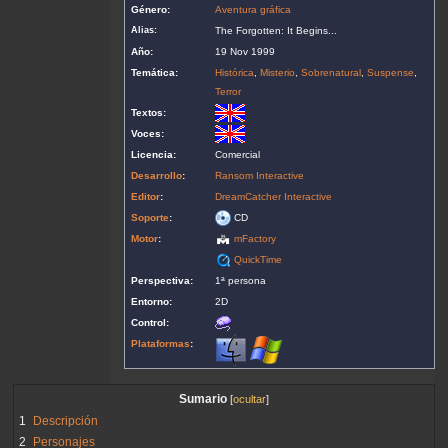
Género:
Aventura gráfica
Alias:
The Forgotten: It Begins...
Año:
19 Nov 1999
Temática:
Histórica
,
Misterio
,
Sobrenatural
,
Suspense
,
Terror
Textos:
Voces:
Licencia:
Comercial
Desarrollo
:
Ransom Interactive
Editor
:
DreamCatcher Interactive
Soporte
:
CD
Motor
:
mFactory
QuickTime
Perspectiva:
1ª persona
Entorno:
2D
Control:
Plataformas
:
Sumario
1
Descripción
2
Personajes