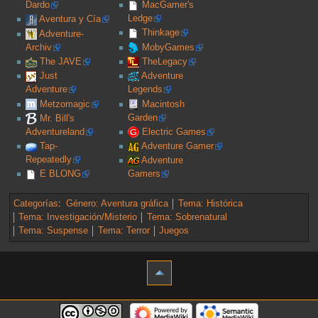
Dardo
MacGamer's
Ledge
Aventura y Cía
Thinkage
Adventure-
Archiv
MobyGames
The JAVE
TheLegacy
Just
Adventure
Adventure
Legends
Metzomagic
Macintosh
Garden
Mr. Bill's
Adventureland
Electric Games
Tap-
Adventure Gamer
Repeatedly
Adventure
E BLONG
Gamers
Categorías
:
Género: Aventura gráfica
Tema: Histórica
Tema: Investigación/Misterio
Tema: Sobrenatural
Tema: Suspense
Tema: Terror
Juegos