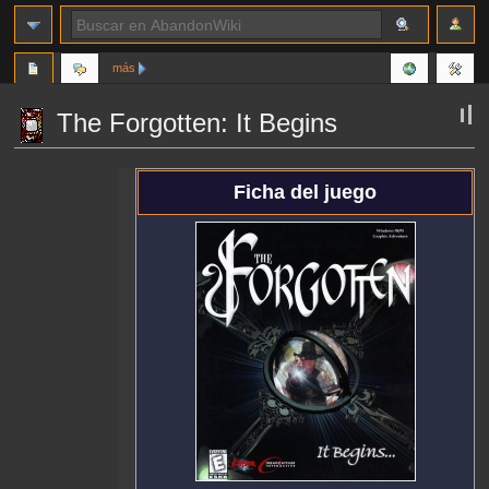
más
The Forgotten: It Begins
Ir
Ir
Ficha del juego
a
a
la
la
navegación
búsqueda