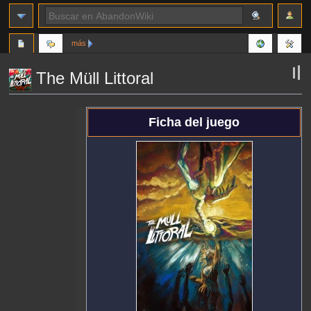
más
The Müll Littoral
Ir
Ir
Ficha del juego
a
a
la
la
navegación
búsqueda