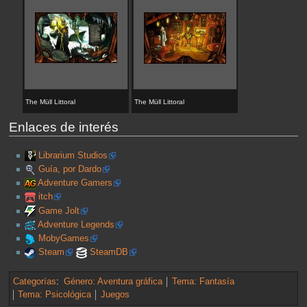
The Müll Littoral
The Müll Littoral
Enlaces de interés
Librarium Studios
Guía, por Dardo
Adventure Gamers
itch
Game Jolt
Adventure Legends
MobyGames
Steam
SteamDB
Categorías
:
Género: Aventura gráfica
Tema: Fantasía
Tema: Psicológica
Juegos