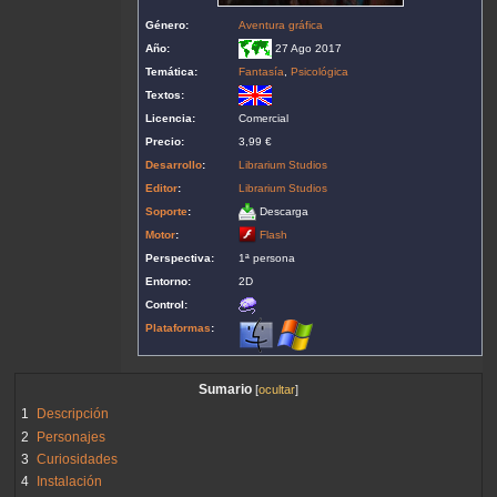
Género:
Aventura gráfica
Año:
27 Ago 2017
Temática:
Fantasía
,
Psicológica
Textos:
Licencia:
Comercial
Precio:
3,99 €
Desarrollo
:
Librarium Studios
Editor
:
Librarium Studios
Soporte
:
Descarga
Motor
:
Flash
Perspectiva:
1ª persona
Entorno:
2D
Control:
Plataformas
:
Sumario
1
Descripción
2
Personajes
3
Curiosidades
4
Instalación