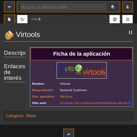
más
Virtools
Ir
Ir
Descripción
Ficha de la aplicación
a
a
la
la
Enlaces
navegación
búsqueda
de
interés
Nombre:
Virtools
Desarrollador
:
Dassault Systèmes
Sist. operativo
:
Windows
Sitio web:
a2.media.3ds.com/products/3dvia/3dvia-virtools
Categoría
:
Motor