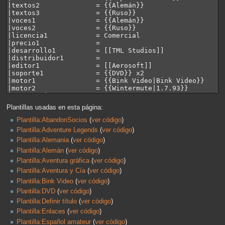
Plantillas usadas en esta página:
Plantilla:AbandonSocios
(
ver código
)
Plantilla:Adventure Legends
(
ver código
)
Plantilla:Alemania
(
ver código
)
Plantilla:Alemán
(
ver código
)
Plantilla:Aventura gráfica
(
ver código
)
Plantilla:Aventura y Cía
(
ver código
)
Plantilla:Bink Video
(
ver código
)
Plantilla:DVD
(
ver código
)
Plantilla:Definir título
(
ver código
)
Plantilla:Enlaces
(
ver código
)
Plantilla:Español amateur
(
ver código
)