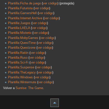
Plantilla:Ficha de juego
(
ver código
) (protegida)
Plantilla:Futurista
(
ver código
)
Plantilla:GamersHell
(
ver código
)
Plantilla:Internet Archive
(
ver código
)
Plantilla:Juegos
(
ver código
)
Plantilla:LAELA
(
ver código
)
Plantilla:Misterio
(
ver código
)
Plantilla:MobyGames
(
ver código
)
Plantilla:QuestTime
(
ver código
)
Plantilla:Questzone
(
ver código
)
Plantilla:Ratón
(
ver código
)
Plantilla:Ruso
(
ver código
)
Plantilla:Sci-Fi
(
ver código
)
Plantilla:Suspense
(
ver código
)
Plantilla:TheLegacy
(
ver código
)
Plantilla:Windows
(
ver código
)
Plantilla:Wintermute
(
ver código
)
Volver a
Sunrise: The Game
.