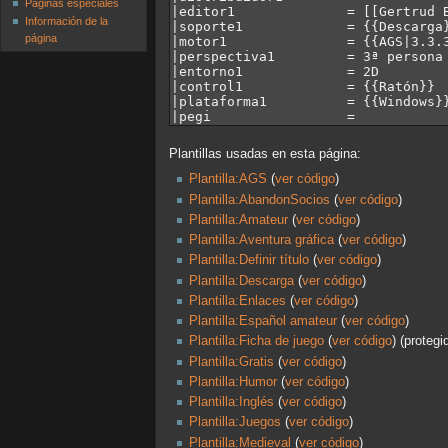
Páginas especiales
Información de la
página
Plantillas usadas en esta página:
Plantilla:AGS
(
ver código
)
Plantilla:AbandonSocios
(
ver código
)
Plantilla:Amateur
(
ver código
)
Plantilla:Aventura gráfica
(
ver código
)
Plantilla:Definir título
(
ver código
)
Plantilla:Descarga
(
ver código
)
Plantilla:Enlaces
(
ver código
)
Plantilla:Español amateur
(
ver código
)
Plantilla:Ficha de juego
(
ver código
) (protegi
Plantilla:Gratis
(
ver código
)
Plantilla:Humor
(
ver código
)
Plantilla:Inglés
(
ver código
)
Plantilla:Juegos
(
ver código
)
Plantilla:Medieval
(
ver código
)