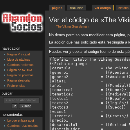
página
discusión
ver código
historial
Ver el código de «The Vi
←
The Viking Guardsman
Ir
Ir
No tienes permiso para modificar esta página, po
a
a
La acción que has solicitado está restringida a 
la
la
navegación
navegación
búsqueda
Puedes ver y copiar el código fuente de esta pá
Página Principal
Lista de páginas
Cambios recientes
Página de AYUDA
Página de pruebas
Página aleatoria
Preferencias
buscar
herramientas
Lo que enlaza aquí
Cambios relacionados