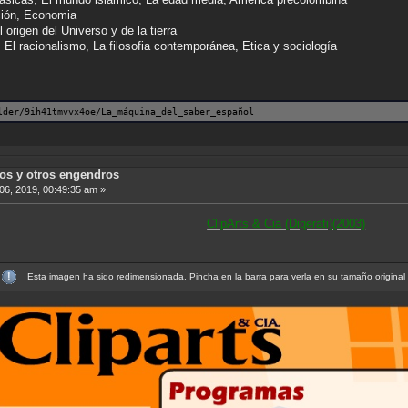
ción, Economia
rigen del Universo y de la tierra
El racionalismo, La filosofia contemporánea, Etica y sociología
lder/9ih41tmvvx4oe/La_máquina_del_saber_español
sos y otros engendros
6, 2019, 00:49:35 am »
ClipArts & Cia (Digerati)(2003)
Esta imagen ha sido redimensionada. Pincha en la barra para verla en su tamaño original