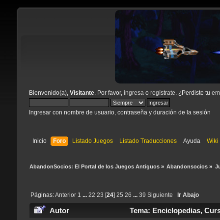
Bienvenido(a),
Visitante
. Por favor,
ingresa
o
regístrate
. ¿Perdiste tu
ema
Ingresar con nombre de usuario, contraseña y duración de la sesión
Inicio
Foro
Listado Juegos
Listado Traducciones
Ayuda
Wiki
AbandonSocios: El Portal de los Juegos Antiguos
»
Abandonsocios
»
J
Páginas:
Anterior
1
...
22
23
[
24
]
25
26
...
39
Siguiente
Ir Abajo
Autor
Tema: Enciclopedias, Curs