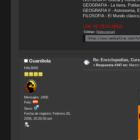
GEOGRAFIA - La tierra, Pobla
GEOGRAFIA II - Astronomia, El o
FILOSOFIA - El Mundo clásico, 
LINK DE DESCARGA
Código:
[Seleccionar]
http://www.mediafire.com/fo
Re: Enciclopedias, Cur
Guardiola
«
Respuesta #347 en:
Marzo 0
HAL9000
Mensajes: 2405
País:
Sexo:
Fecha de registro: Febrero 20,
2006, 20:20:50 pm