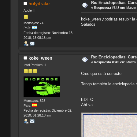
Re: Enciclopedias, Cur
holydrake
«
Respuesta #348 en:
Marzo 1
Apple II
koke_ween ¿podrías resubir la e
Mensajes: 74
Saludos
País:
Fecha de registro: Noviembre 13,
2018, 13:08:18 pm
Re: Enciclopedias, Cur
koke_ween
«
Respuesta #349 en:
Marzo 2
Intel Pentium III
Creo que está correcto.
Tengo también la enciclopedia d
EDITO:
Mensajes: 828
Ahí va....
País:
Fecha de registro: Diciembre 02,
2010, 01:28:18 am