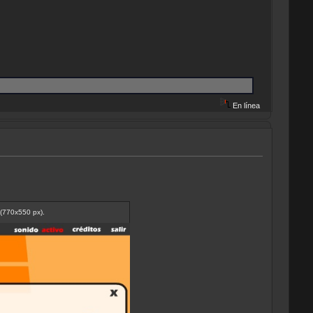
En línea
 (770x550 px).