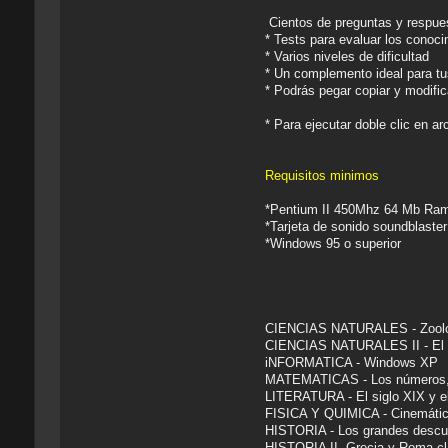
Cientos de preguntas y respue
* Tests para evaluar los conoci
* Varios niveles de dificultad
* Un complemento ideal para tu
* Podrás pegar copiar y modific
* Para ejecutar doble clic en a
Requisitos minimos
*Pentium II 450Mhz 64 Mb Ra
*Tarjeta de sonido soundblaste
*Windows 95 o superior
CIENCIAS NATURALES - Zoolog
CIENCIAS NATURALES II - El or
iNFORMATICA - Windows XP
MATEMATICAS - Los números, 
LITERATURA - El siglo XIX y e
FISICA Y QUIMICA - Cinemática
HISTORIA - Los grandes descubri
HISTORIA II- Grecia y Roma cl