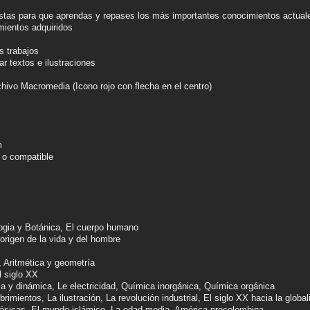
stas para que aprendas y repases los más importantes conocimientos actuale
mientos adquiridos
s trabajos
ar textos e ilustraciones
rchivo Macromedia (Icono rojo con flecha en el centro)
m
r o compatible
ia y Botánica, El cuerpo humano
igen de la vida y del hombre
Aritmética y geometría
l siglo XX
 y dinámica, Le electricidad, Química inorgánica, Química orgánica
mientos, La ilustración, La revolución industrial, El siglo XX hacia la global
ásicas, El mundo islámico, La edad media, América precolombina