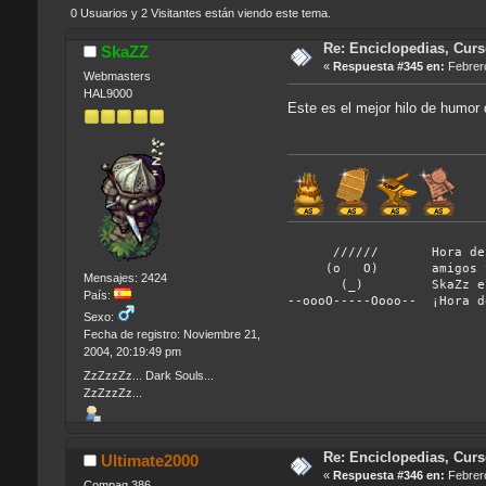
0 Usuarios y 2 Visitantes están viendo este tema.
Re: Enciclopedias, Cur
SkaZZ
«
Respuesta #345 en:
Febrero
Webmasters
HAL9000
Este es el mejor hilo de humor
////// Hora de aband
(o O) amigos y vámon
Mensajes: 2424
(_) SkaZz el chifla
País:
--oooO-----Oooo-- ¡Hora d
Sexo:
Fecha de registro: Noviembre 21,
2004, 20:19:49 pm
ZzZzzZz... Dark Souls...
ZzZzzZz...
Re: Enciclopedias, Cur
Ultimate2000
«
Respuesta #346 en:
Febrero
Compaq 386