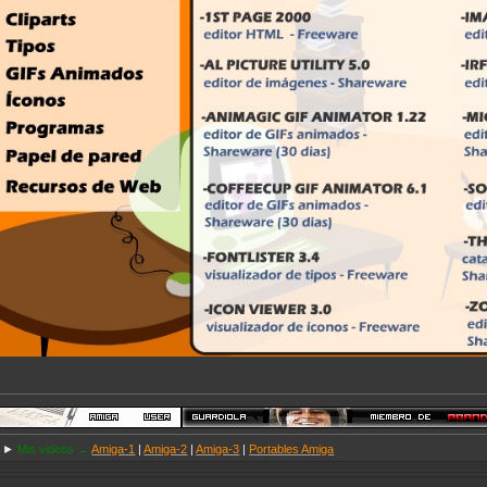
►
Mis videos →
Amiga-1
|
Amiga-2
|
Amiga-3
|
Portables Amiga