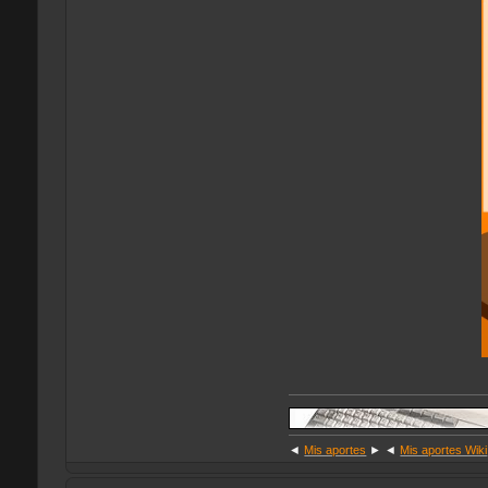
◄
Mis aportes
► ◄
Mis aportes Wiki