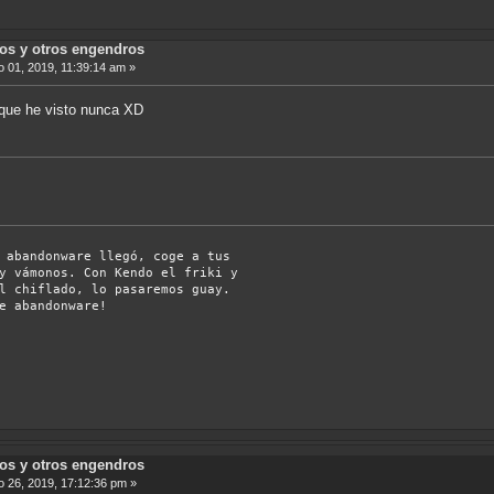
sos y otros engendros
 01, 2019, 11:39:14 am »
 que he visto nunca XD
onware llegó, coge a tus
os. Con Kendo el friki y
do, lo pasaremos guay.
e abandonware!
sos y otros engendros
 26, 2019, 17:12:36 pm »