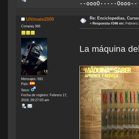
--oooO-----Oooo-
Re: Enciclopedias, Curso
Ultimate2000
«
Respuesta #346 en:
Febrero 2
Compaq 386
La máquina de
Mensajes: 691
País:
Sexo:
Fecha de registro: Febrero 17,
2018, 09:27:03 am