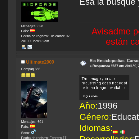
Esa la busqué y
Mensajes: 828
Avisadme po
País:
Fecha de registro: Diciembre 02,
están ca
2010, 01:28:18 am
Re: Enciclopedias, Curso
Ultimate2000
«
Respuesta #357 en:
Abril 30,
Compaq 386
Año:
1996
Género:
Educat
Mensajes: 691
Idiomas:
País:
Sexo:
Fecha de registro: Febrero 17,