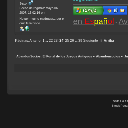
Sexo:
Fecha de registro: Mayo 06,
2007, 13:02:16 pm
en
Es
pañ
ol
Av
No por mucho madrugar... por el
-
culo te la hinco.
Páginas:
Anterior
1
...
22
23
[
24
]
25
26
...
39
Siguiente
Ir Arriba
AbandonSocios: El Portal de los Juegos Antiguos
»
Abandonsocios
»
Ju
SMF 2.0.1
SimplePorta