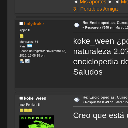
◄
Mis aportes
► ◄
Mi
3
|
Portables Amiga
Re: Enciclopedias, Curso
holydrake
«
Respuesta #348 en:
Marzo 15
Apple II
koke_ween ¿pod
Mensajes: 74
País:
naturaleza 2.0?
Fecha de registro: Noviembre 13,
2018, 13:08:18 pm
enciclopedia de
Saludos
Re: Enciclopedias, Curso
koke_ween
«
Respuesta #349 en:
Marzo 22
Intel Pentium III
Creo que está 