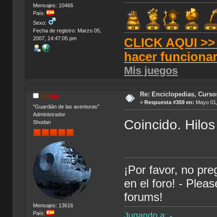
Mensajes: 10466
País:
Sexo:
Fecha de registro: Marzo 05,
CLICK AQUI >> T
2007, 14:47:05 pm
hacer funciona
Mis juegos
Re: Enciclopedias, Curso
cireja
«
Respuesta #359 en:
Mayo 01,
"Guardián de las aventuras"
Administrador
Coincido. Hilo
Shodan
¡Por favor, no pr
en el foro! - Plea
forums!
Mensajes: 13616
País:
Jugando a: -