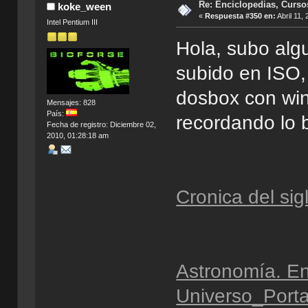
Re: Enciclopedias, Curso
koke_ween
«
Respuesta #350 en:
Abril 11,
Intel Pentium III
Hola, subo alg
subido en ISO,
dosbox con win
Mensajes: 828
País:
recordando lo 
Fecha de registro: Diciembre 02,
2010, 01:28:18 am
Cronica del s
Astronomía. En
Universo_Port