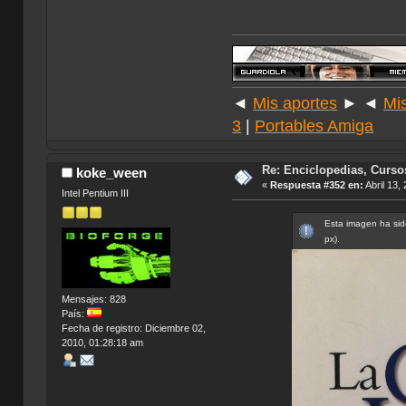
◄
Mis aportes
► ◄
Mi
3
|
Portables Amiga
Re: Enciclopedias, Curso
koke_ween
«
Respuesta #352 en:
Abril 13,
Intel Pentium III
Esta imagen ha sid
px).
Mensajes: 828
País:
Fecha de registro: Diciembre 02,
2010, 01:28:18 am