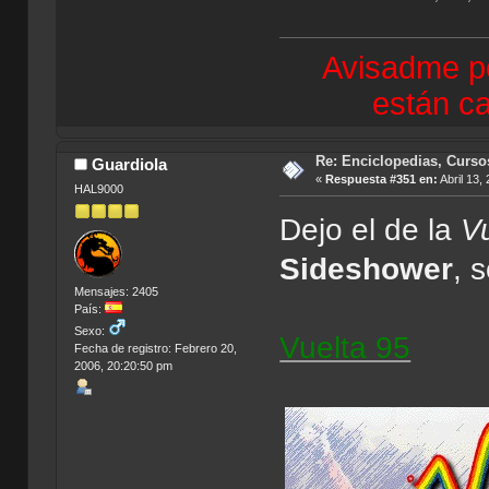
Avisadme po
están ca
Re: Enciclopedias, Curso
Guardiola
«
Respuesta #351 en:
Abril 13,
HAL9000
Dejo el de la
Vu
Sideshower
, 
Mensajes: 2405
País:
Sexo:
Vuelta 95
Fecha de registro: Febrero 20,
2006, 20:20:50 pm