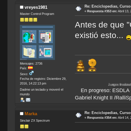
Re: Enciclopedias, Curso
vreyes1981
«
Respuesta #353 en:
Abril 13,
Master Control Program
Antes de que 
existió esto...
Mensajes: 2736
País:
Sexo:
Fecha de registro: Diciembre 29,
2016, 14:22:13 pm
Juegos finalizados:
Bionicle Heroes
En progreso: ESDLA - L
Dadme un teclado y moveré el
mundo
Gabriel Knight II /Ralli
Re: Enciclopedias, Curso
Marka
«
Respuesta #354 en:
Abril 14,
Sinclair ZX Spectrum