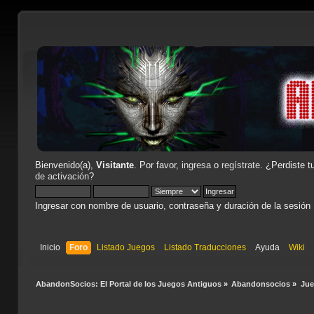
Bienvenido(a),
Visitante
. Por favor,
ingresa
o
regístrate
. ¿Perdiste t
de activación
?
Ingresar con nombre de usuario, contraseña y duración de la sesión
Inicio
Foro
Listado Juegos
Listado Traducciones
Ayuda
Wiki
AbandonSocios: El Portal de los Juegos Antiguos
»
Abandonsocios
»
Ju