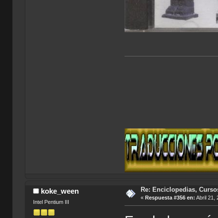
Re: Enciclopedias, Curso
koke_ween
«
Respuesta #356 en:
Abril 21,
Intel Pentium III