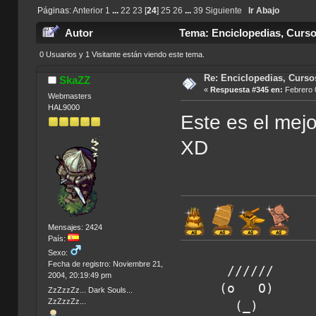
Páginas:
Anterior
1
...
22
23
[
24
]
25
26
...
39
Siguiente
Ir Abajo
Autor
Tema: Enciclopedias, Curso
0 Usuarios y 1 Visitante están viendo este tema.
Re: Enciclopedias, Curso
SkaZZ
«
Respuesta #345 en:
Febrero 0
Webmasters
HAL9000
Este es el mej
XD
Mensajes: 2424
País:
Sexo:
Fecha de registro: Noviembre 21,
////// Hora d
2004, 20:19:49 pm
(o O) amigos 
ZzZzzZz... Dark Souls...
ZzZzzZz...
(_) SkaZz el