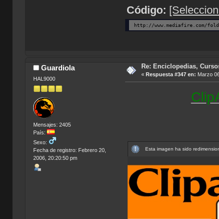
Código:
[Seleccion
http://www.mediafire.com/fol
Re: Enciclopedias, Curso
Guardiola
«
Respuesta #347 en:
Marzo 06
HAL9000
Clip
Mensajes: 2405
País:
Sexo:
Esta imagen ha sido redimension
Fecha de registro: Febrero 20,
2006, 20:20:50 pm