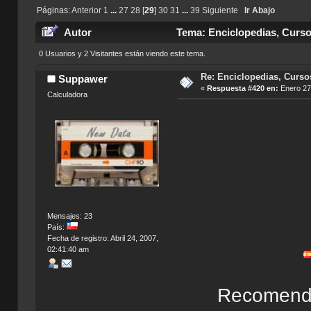
Páginas:
Anterior
1
...
27
28
[
29
]
30
31
...
39
Siguiente
Ir Abajo
Autor
Tema: Enciclopedias, Curso
0 Usuarios y 2 Visitantes están viendo este tema.
Re: Enciclopedias, Curso
Suppawer
«
Respuesta #420 en:
Enero 27,
Calculadora
Mensajes: 23
País:
Fecha de registro: Abril 24, 2007,
02:41:40 am
Recomenda