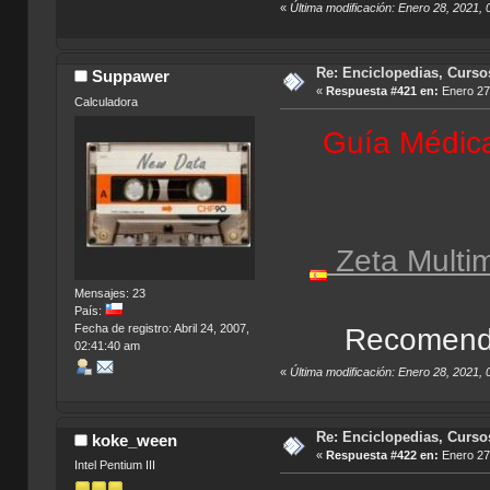
«
Última modificación: Enero 28, 2021
Re: Enciclopedias, Curso
Suppawer
«
Respuesta #421 en:
Enero 27,
Calculadora
Guía Médica
Zeta Multim
Mensajes: 23
País:
Fecha de registro: Abril 24, 2007,
Recomenda
02:41:40 am
«
Última modificación: Enero 28, 2021
Re: Enciclopedias, Curso
koke_ween
«
Respuesta #422 en:
Enero 27,
Intel Pentium III