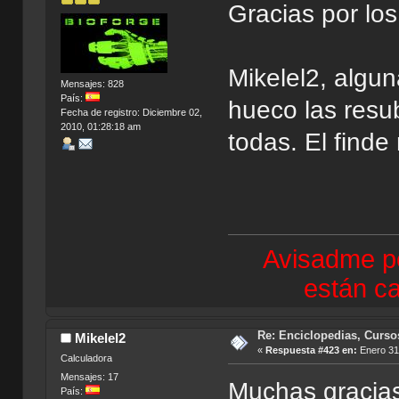
Gracias por lo
Mikelel2, algu
Mensajes: 828
País:
hueco las resu
Fecha de registro: Diciembre 02,
2010, 01:28:18 am
todas. El find
Avisadme po
están ca
Re: Enciclopedias, Curso
Mikelel2
«
Respuesta #423 en:
Enero 31,
Calculadora
Mensajes: 17
Muchas gracias
País: