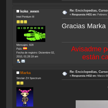
Re: Enciclopedias, Curso
koke_ween
«
Respuesta #431 en:
Febrero 1
Intel Pentium III
Gracias Marka
Mensajes: 828
Avisadme po
País:
Fecha de registro: Diciembre 02,
están ca
2010, 01:28:18 am
Re: Enciclopedias, Curso
Marka
«
Respuesta #432 en:
Marzo 09
Sinclair ZX Spectrum