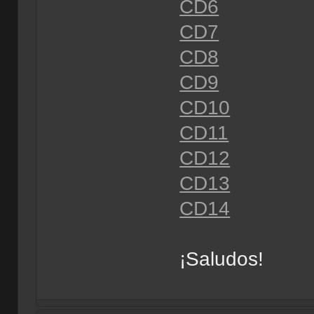
CD6
CD7
CD8
CD9
CD10
CD11
CD12
CD13
CD14
¡Saludos!