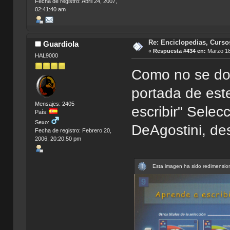
Fecha de registro: Abril 24, 2007,
02:41:40 am
Re: Enciclopedias, Curso
Guardiola
«
Respuesta #434 en:
Marzo 18
HAL9000
Como no se don
portada de est
Mensajes: 2405
escribir" Selec
País:
Sexo:
DeAgostini, de
Fecha de registro: Febrero 20,
2006, 20:20:50 pm
Esta imagen ha sido redimension