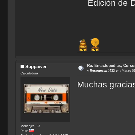
Edición de D
Re: Enciclopedias, Curso
Suppawer
«
Respuesta #433 en:
Marzo 09
Calculadora
Muchas gracia
Mensajes: 23
País: