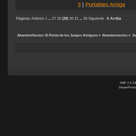
3
|
Portables Amiga
Páginas:
Anterior
1
...
27
28
[
29
]
30
31
...
39
Siguiente
Ir Arriba
AbandonSocios: El Portal de los Juegos Antiguos
»
Abandonsocios
»
Ju
SMF 2.0.1
SimplePorta