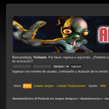
Bienvenido(a),
Visitante
. Por favor,
ingresa
o
regístrate
. ¿Perdiste t
de activación
?
Ingresar con nombre de usuario, contraseña y duración de la sesión
Inicio
Foro
Listado Juegos
Listado Traducciones
Ayuda
Wiki
AbandonSocios: El Portal de los Juegos Antiguos
»
Abandonsocios
»
Ju