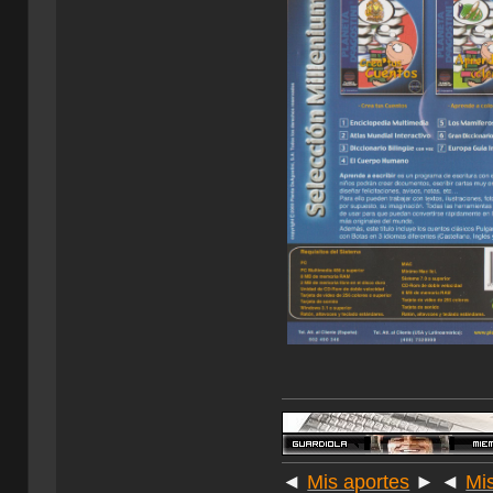
◄
Mis aportes
► ◄
Mi