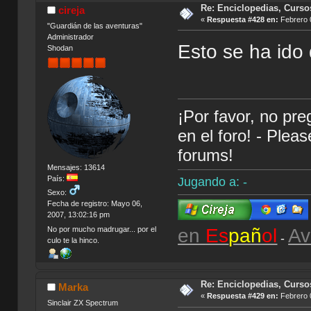
Re: Enciclopedias, Curso
cireja
«
Respuesta #428 en:
Febrero 0
"Guardián de las aventuras"
Administrador
Esto se ha ido
Shodan
¡Por favor, no pr
en el foro! - Plea
forums!
Mensajes: 13614
País:
Jugando a: -
Sexo:
Fecha de registro: Mayo 06,
2007, 13:02:16 pm
en
Es
pañ
ol
Av
No por mucho madrugar... por el
-
culo te la hinco.
Re: Enciclopedias, Curso
Marka
«
Respuesta #429 en:
Febrero 0
Sinclair ZX Spectrum