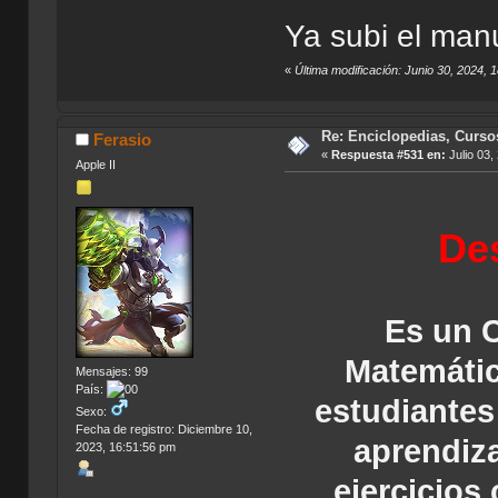
Ya subi el manu
«
Última modificación: Junio 30, 2024, 
Re: Enciclopedias, Curso
Ferasio
«
Respuesta #531 en:
Julio 03,
Apple II
Des
Es un C
Matemátic
Mensajes: 99
País:
estudiantes
Sexo:
Fecha de registro: Diciembre 10,
aprendiza
2023, 16:51:56 pm
ejercicios 