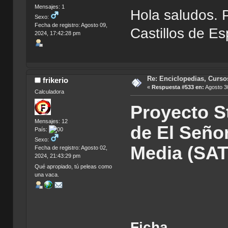
Mensajes: 1
Hola saludos. P
Sexo:
Fecha de registro: Agosto 09,
Castillos de E
2024, 17:42:28 pm
Re: Enciclopedias, Curso
frikerio
«
Respuesta #533 en:
Agosto 30
Calculadora
Proyecto S
Mensajes: 12
de El Señor
País:
Sexo:
Media (SA
Fecha de registro: Agosto 02,
2024, 21:43:29 pm
Qué apropiado, tú peleas como
una vaca.
Ficha