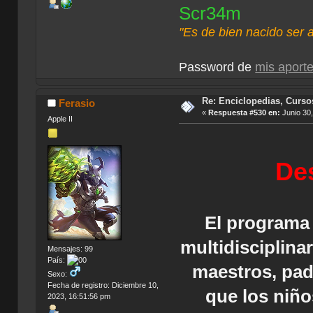
Scr34m
"Es de bien nacido ser 
Password de
mis aport
Re: Enciclopedias, Curso
Ferasio
«
Respuesta #530 en:
Junio 30,
Apple II
Des
El programa
multidisciplinar
Mensajes: 99
País:
maestros, padr
Sexo:
Fecha de registro: Diciembre 10,
que los niñ
2023, 16:51:56 pm