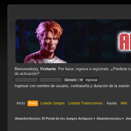
Bienvenido(a),
Visitante
. Por favor,
ingresa
o
regístrate
. ¿Perdiste t
de activación
?
Ingresar con nombre de usuario, contraseña y duración de la sesión
Inicio
Foro
Listado Juegos
Listado Traducciones
Ayuda
Wiki
AbandonSocios: El Portal de los Juegos Antiguos
»
Abandonsocios
»
Ju