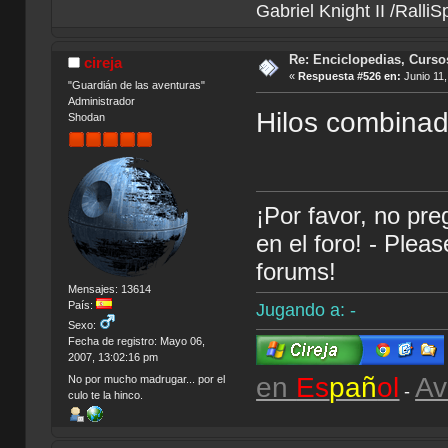
Gabriel Knight II /Ralli
Re: Enciclopedias, Curso
cireja
«
Respuesta #526 en:
Junio 11,
"Guardián de las aventuras"
Administrador
Hilos combinad
Shodan
¡Por favor, no pr
en el foro! - Plea
forums!
Mensajes: 13614
País:
Jugando a: -
Sexo:
Fecha de registro: Mayo 06,
2007, 13:02:16 pm
en
Es
pañ
ol
Av
No por mucho madrugar... por el
-
culo te la hinco.