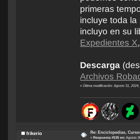
primeras tempo
incluye toda la
incluyo en su l
Expedientes X
Descarga
(de
Archivos Roba
«
Última modificación: Agosto 31, 2024,
Re: Enciclopedias, Curso
frikerio
«
Respuesta #535 en:
Agosto 30