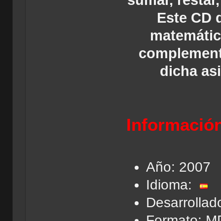
sumar, restar,
Este CD d
matemática
complement
dicha as
Información
Año: 2007
Idioma:
Desarrollad
Formato: M