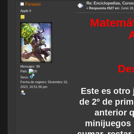
Re: Enciclopedias, Curso
Ferasio
«
Respuesta #527 en:
Junio 18,
Apple II
Matemát
A
Des
Mensajes: 99
País:
Sexo:
Fecha de registro: Diciembre 10,
2023, 16:51:56 pm
Este es otro
de 2º de pri
anterior
minijuegos 