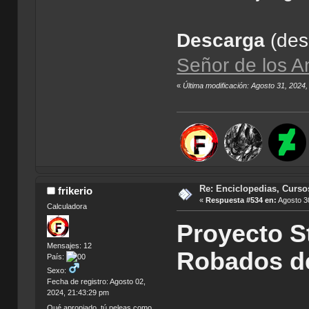
Descarga
(de
Señor de los An
«
Última modificación: Agosto 31, 2024,
Re: Enciclopedias, Curso
frikerio
«
Respuesta #534 en:
Agosto 30
Calculadora
Proyecto S
Mensajes: 12
Robados d
País:
Sexo:
Fecha de registro: Agosto 02,
2024, 21:43:29 pm
Qué apropiado, tú peleas como