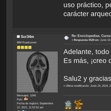
uso práctico, p
carácter arqueo
Re: Enciclopedias, Curso
Scr34m
«
Respuesta #529 en:
Junio 19,
IBM Roadrunner
Adelante, todo
Es más, ¡creo 
Salu2 y gracia
«
Última modificación: Junio 19, 2024,
Mensajes: 1046
País:
Fecha de registro: Septiembre
12, 2021, 11:52:52 am