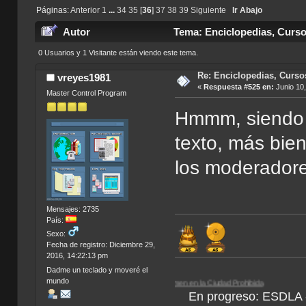
Páginas:
Anterior
1
...
34
35
[
36
]
37
38
39
Siguiente
Ir Abajo
Autor
Tema: Enciclopedias, Curso
0 Usuarios y 1 Visitante están viendo este tema.
Re: Enciclopedias, Curso
vreyes1981
«
Respuesta #525 en:
Junio 10,
Master Control Program
Hmmm, siendo u
texto, más bie
los moderadore
Mensajes: 2735
País:
Sexo:
Fecha de registro: Diciembre 29,
2016, 14:22:13 pm
Dadme un teclado y moveré el
mundo
C.
| Paradigm |
El Matador
|
China: Crimen en la Ciudad Prohibida
En progreso: ESDLA - L