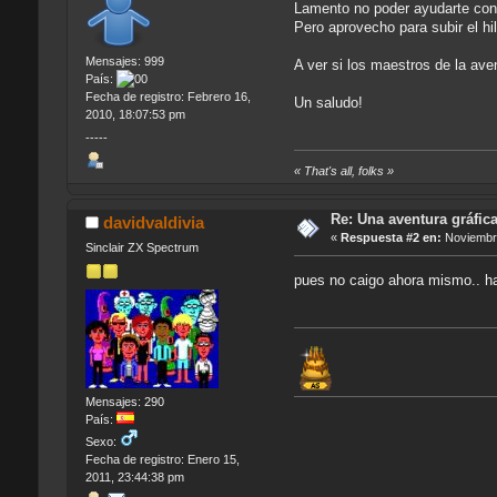
Lamento no poder ayudarte con 
Pero aprovecho para subir el hi
Mensajes: 999
A ver si los maestros de la ave
País:
Fecha de registro: Febrero 16,
Un saludo!
2010, 18:07:53 pm
-----
« That's all, folks »
Re: Una aventura gráfica
davidvaldivia
«
Respuesta #2 en:
Noviembre
Sinclair ZX Spectrum
pues no caigo ahora mismo.. hab
Mensajes: 290
País:
Sexo:
Fecha de registro: Enero 15,
2011, 23:44:38 pm