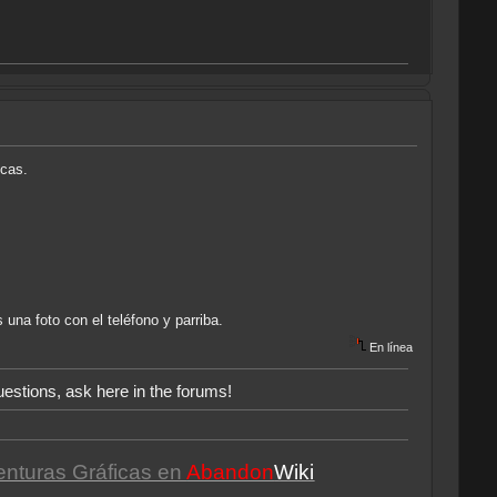
scas.
 una foto con el teléfono y parriba.
En línea
uestions, ask here in the forums!
enturas Gráficas en
Abandon
Wiki