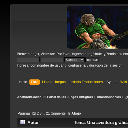
Bienvenido(a),
Visitante
. Por favor,
ingresa
o
regístrate
. ¿Perdiste tu
ema
Ingresar con nombre de usuario, contraseña y duración de la sesión
Inicio
Foro
Listado Juegos
Listado Traducciones
Ayuda
Wiki
AbandonSocios: El Portal de los Juegos Antiguos
»
Abandonsocios
»
¿
Páginas: [
1
]
2
3
...
21
Siguiente
Ir Abajo
Autor
Tema: Una aventura gráfica