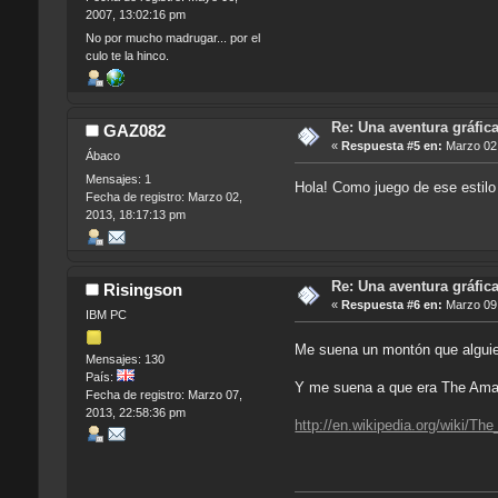
2007, 13:02:16 pm
No por mucho madrugar... por el
culo te la hinco.
Re: Una aventura gráfica
GAZ082
«
Respuesta #5 en:
Marzo 02,
Ábaco
Mensajes: 1
Hola! Como juego de ese estil
Fecha de registro: Marzo 02,
2013, 18:17:13 pm
Re: Una aventura gráfica
Risingson
«
Respuesta #6 en:
Marzo 09,
IBM PC
Me suena un montón que alguien
Mensajes: 130
País:
Y me suena a que era The Amaz
Fecha de registro: Marzo 07,
2013, 22:58:36 pm
http://en.wikipedia.org/wiki/T