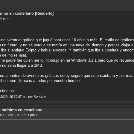
sima en castellano [Resuelto]
26 pm »
a aventura gráfica que jugué hará unos 16 años o más. El estilo de gráficos 
n un futuro, y no sé porque se metía en una nave del tiempo y podías viajar 
ba al antiguo Egipto y había leprosos. Y también que iba a Londres y encon
de inglés jaja).
e mi padre fue quién me lo introdujo en mi Windows 3.1.1 pero que yo recue
e no sé si llegaría a 1MB.
a los amantes de aventuras gráficas estoy seguro que os encantaría y por m
el nombre. Gracias a todos por vuestro tiempo!
o tiempo.
, 2020, 15:39:57 pm por Kendo
»
 rarísima en castellano
 12, 2012, 21:52:11 pm »