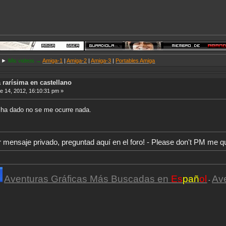
►
Mis videos →
Amiga-1
|
Amiga-2
|
Amiga-3
|
Portables Amiga
 rarísima en castellano
 14, 2012, 16:10:31 pm »
e ha dado no se me ocurre nada.
r mensaje privado, preguntad aquí en el foro! - Please don't PM me q
Aventuras Gráficas Más Buscadas en
Es
pañ
ol
Av
-