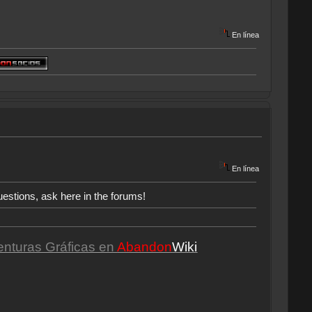
En línea
En línea
uestions, ask here in the forums!
enturas Gráficas en
Abandon
Wiki