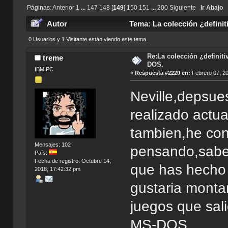
Páginas:
Anterior
1
...
147
148
[
149
]
150
151
...
200
Siguiente
Ir Abajo
Autor
Tema: La colección ¿defini
0 Usuarios y 1 Visitante están viendo este tema.
Re:La colección ¿definit
treme
DOS.
IBM PC
«
Respuesta #2220 en:
Febrero 07, 20
Neville,depsue
realizado actu
tambien,he con
Mensajes: 102
pensando,sabes
País:
Fecha de registro: Octubre 14,
que has hecho
2018, 17:42:32 pm
gustaria monta
juegos que sal
MS-DOS