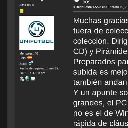
DOS.
Altair 8800
«
Respuesta #2228 en:
Febrero 10, 20
Muchas gracias
fuera de colecc
colección. Diri
CD) y Pirámide
Mensajes: 40
País:
Preparados par
Sexo:
Fecha de registro: Enero 29,
subida es mejo
2018, 14:47:58 pm
también andan
Y un apunte so
grandes, el P
no es el de Wi
rápida de cláus