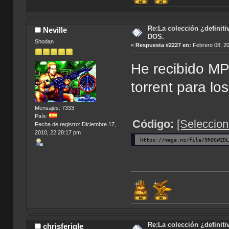
Re:La colección ¿definit
Neville
DOS.
Shodan
«
Respuesta #2227 en:
Febrero 08, 20
He recibido MP
torrent para lo
Mensajes: 7333
País:
Código:
[Seleccion
Fecha de registro: Diciembre 17,
2010, 22:28:17 pm
https://mega.nz/file/9RQGWZD
Re:La colección ¿definit
chrisferigle