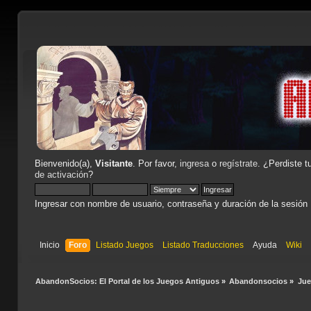
Bienvenido(a),
Visitante
. Por favor,
ingresa
o
regístrate
. ¿Perdiste t
de activación
?
Ingresar con nombre de usuario, contraseña y duración de la sesión
Inicio
Foro
Listado Juegos
Listado Traducciones
Ayuda
Wiki
AbandonSocios: El Portal de los Juegos Antiguos
»
Abandonsocios
»
Ju