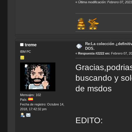
«
Última modificación: Febrero 07, 2021
Re:La colección ¿definit
treme
DOS.
IBM PC
«
Respuesta #2222 en:
Febrero 07, 20
Gracias,podria
buscando y sol
de msdos
Mensajes: 102
País:
Fecha de registro: Octubre 14,
2018, 17:42:32 pm
EDITO: