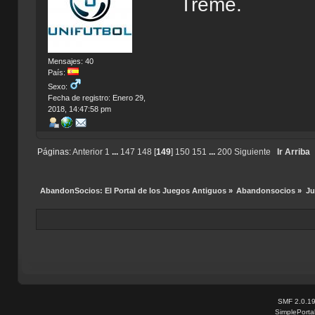
Treme.
Mensajes: 40
País:
Sexo:
Fecha de registro: Enero 29,
2018, 14:47:58 pm
Páginas:
Anterior
1
...
147
148
[
149
]
150
151
...
200
Siguiente
Ir Arriba
AbandonSocios: El Portal de los Juegos Antiguos
»
Abandonsocios
»
Ju
SMF 2.0.1
SimplePorta