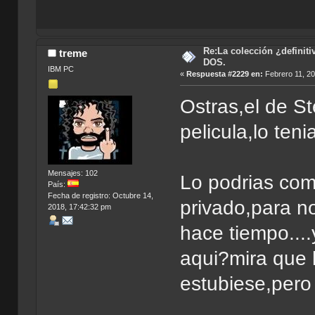
Re:La colección ¿definit
treme
DOS.
IBM PC
«
Respuesta #2229 en:
Febrero 11, 20
Ostras,el de St
pelicula,lo ten
Mensajes: 102
Lo podrias comp
País:
Fecha de registro: Octubre 14,
privado,para no
2018, 17:42:32 pm
hace tiempo...
aqui?mira que l
estubiese,pero 