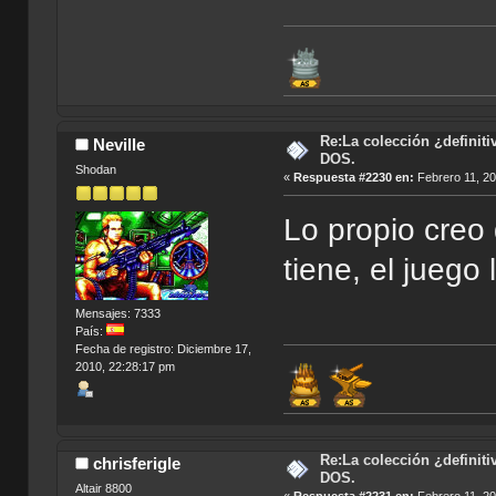
Re:La colección ¿definit
Neville
DOS.
Shodan
«
Respuesta #2230 en:
Febrero 11, 20
Lo propio creo 
tiene, el juego
Mensajes: 7333
País:
Fecha de registro: Diciembre 17,
2010, 22:28:17 pm
Re:La colección ¿definit
chrisferigle
DOS.
Altair 8800
«
Respuesta #2231 en:
Febrero 11, 20