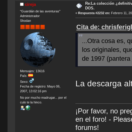
Re:La colección ¿definit
cireja
DOS.
"Guardián de las aventuras"
«
Respuesta #2232 en:
Febrero 11, 20
Administrador
Shodan
Cita de: chrisferi
...Otra cosa es, q
los originales, q
de 1997 (pantera r
Mensajes: 13616
País:
La descarga alt
Sexo:
Fecha de registro: Mayo 06,
2007, 13:02:16 pm
No por mucho madrugar... por el
culo te la hinco.
¡Por favor, no pr
en el foro! - Plea
forums!