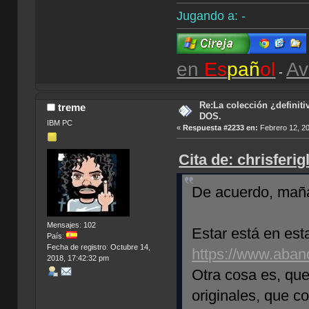
Jugando a: -
en
Es
pañ
ol
Av
-
Re:La colección ¿definit
treme
DOS.
IBM PC
«
Respuesta #2233 en:
Febrero 12, 20
Cita de: chrisferi
De acuerdo, maña
Mensajes: 102
Estar está en es
País:
Fecha de registro: Octubre 14,
https://www.aban
2018, 17:42:32 pm
Otra cosa es, que 
originales, que c