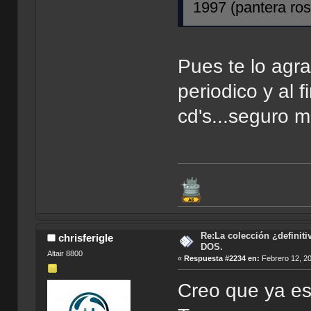
1997 (pantera rosa
Pues te lo agr
periodico y al 
cd's...seguro m
Re:La colección ¿definit
chrisferigle
DOS.
Altair 8800
«
Respuesta #2234 en:
Febrero 12, 20
Creo que ya es