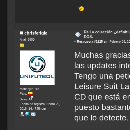
Re:La colección ¿definit
chrisferigle
DOS.
Altair 8800
«
Respuesta #2225 en:
Febrero 08, 20
Muchas gracias
las updates in
Tengo una pet
Leisure Suit La
Mensajes: 40
País:
CD que está en
Sexo:
Fecha de registro: Enero 29,
puesto bastant
2018, 14:47:58 pm
que lo detecte.