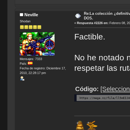
Re:La colección ¿definit
Neville
DOS.
Shodan
«
Respuesta #2226 en:
Febrero 08, 20
Factible.
No he notado n
Mensajes: 7333
País:
respetar las ru
Fecha de registro: Diciembre 17,
2010, 22:28:17 pm
Código:
[Seleccion
https://mega.nz/file/ll5mEIJ