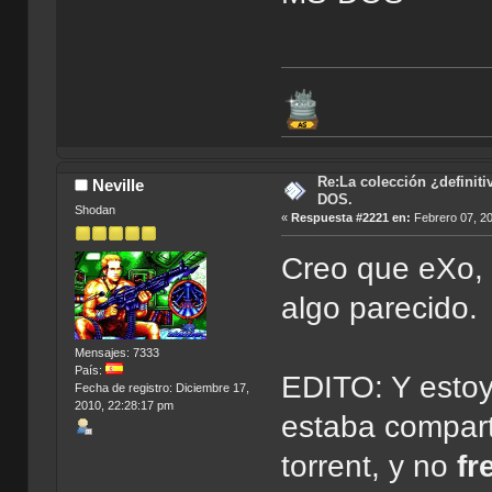
Re:La colección ¿definit
Neville
DOS.
Shodan
«
Respuesta #2221 en:
Febrero 07, 20
Creo que eXo, 
algo parecido.
Mensajes: 7333
País:
EDITO: Y esto
Fecha de registro: Diciembre 17,
2010, 22:28:17 pm
estaba compart
torrent, y no
fr