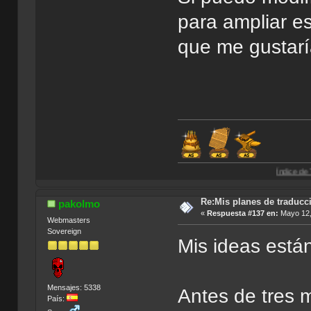
para ampliar es
que me gustaría
Índice de Traducciones d
Re:Mis planes de traducc
pakolmo
«
Respuesta #137 en:
Mayo 12,
Webmasters
Sovereign
Mis ideas están
Mensajes: 5338
Antes de tres 
País: