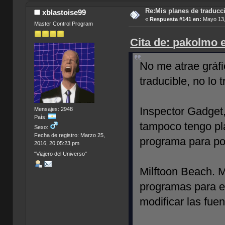
Re:Mis planes de traducc
xblastoise99
«
Respuesta #141 en:
Mayo 13,
Master Control Program
Cita de: pakolmo 
No me atrae gráf
traducible, no lo t
Inspector Gadget,
Mensajes: 2948
País:
tampoco tengo pla
Sexo:
Fecha de registro: Marzo 25,
programa para pod
2016, 20:05:23 pm
"Viajero del Universo"
Milftoon Beach. M
programas para ex
modificar las fuen