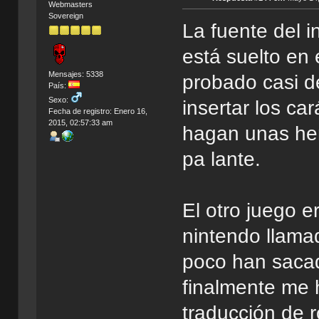
Webmasters
Sovereign
La fuente del 
está suelto en 
Mensajes: 5338
probado casi de
País:
Sexo:
insertar los c
Fecha de registro: Enero 16,
2015, 02:57:33 am
hagan unas her
pa lante.
El otro juego 
nintendo llam
poco han sacad
finalmente me 
traducción de 