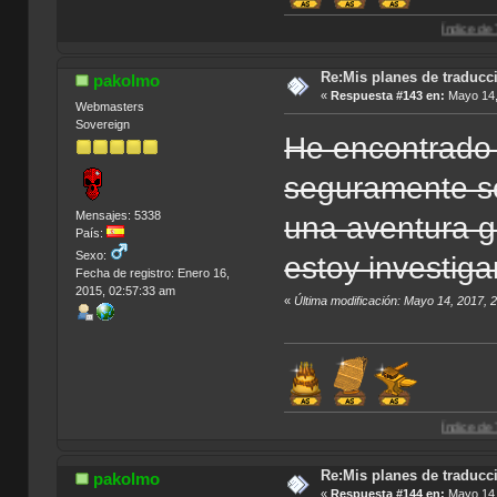
Índice de Traducciones d
Re:Mis planes de traducc
pakolmo
«
Respuesta #143 en:
Mayo 14,
Webmasters
Sovereign
He encontrado 
seguramente se
Mensajes: 5338
una aventura g
País:
Sexo:
estoy investig
Fecha de registro: Enero 16,
2015, 02:57:33 am
«
Última modificación: Mayo 14, 2017,
Índice de Traducciones d
Re:Mis planes de traducc
pakolmo
«
Respuesta #144 en:
Mayo 14,