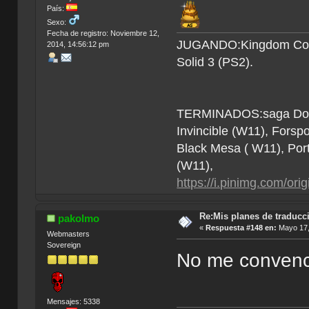
País:
Sexo:
Fecha de registro: Noviembre 12,
JUGANDO:Kingdom Come 
2014, 14:56:12 pm
Solid 3 (PS2).
TERMINADOS:saga Doom (
Invincible (W11), Forsp
Black Mesa ( W11), Por
(W11),
https://i.pinimg.com/o
Re:Mis planes de traducc
pakolmo
«
Respuesta #148 en:
Mayo 17,
Webmasters
Sovereign
No me convenc
Mensajes: 5338