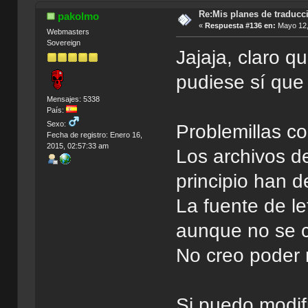
Re:Mis planes de traducc
pakolmo
«
Respuesta #136 en:
Mayo 12,
Webmasters
Sovereign
Jajaja, claro q
pudiese sí que 
Mensajes: 5338
País:
Sexo:
Problemillas co
Fecha de registro: Enero 16,
2015, 02:57:33 am
Los archivos de
principio han 
La fuente de le
aunque no se 
No creo poder 
Si puedo modif