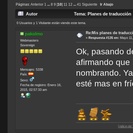
Páginas:
Anterior
1
...
8
9
[
10
]
11
12
...
41
Siguiente
Ir Abajo
Autor
Tema: Planes de traducción 
0 Usuarios y 1 Visitante están viendo este tema.
Re:Mis planes de traducc
pakolmo
«
Respuesta #135 en:
Mayo 11,
Webmasters
Sovereign
Ok, pasando de
afirmando que
Mensajes: 5338
nombrando. Ya
País:
Sexo:
esté mas en fr
Fecha de registro: Enero 16,
2015, 02:57:33 am
Índice de Traducciones d