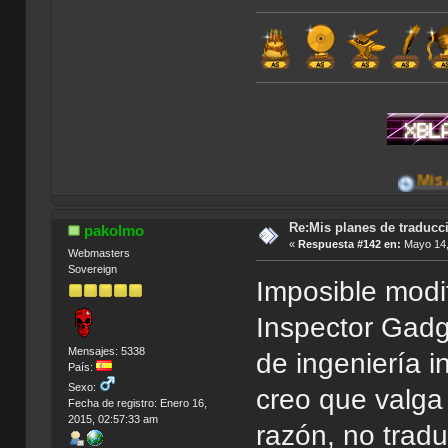
Mis Aportes
Re:Mis planes de traducc
pakolmo
«
Respuesta #142 en:
Mayo 14,
Webmasters
Sovereign
Imposible modif
Inspector Gadg
Mensajes: 5338
de ingeniería 
País:
Sexo:
creo que valga
Fecha de registro: Enero 16,
2015, 02:57:33 am
razón, no tradu