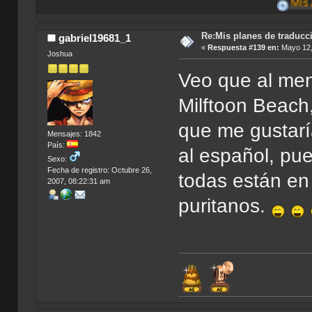
Mis Aportes
Re:Mis planes de traducc
gabriel19681_1
«
Respuesta #139 en:
Mayo 12,
Joshua
Veo que al men
Milftoon Beach
que me gustarí
Mensajes: 1842
País:
al español, pu
Sexo:
Fecha de registro: Octubre 26,
todas están en
2007, 08:22:31 am
puritanos.