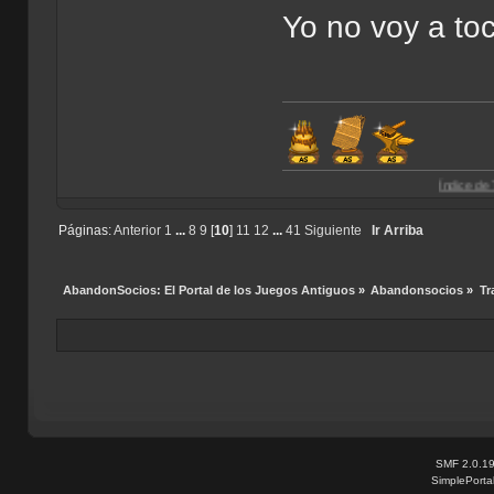
Yo no voy a to
Índice de Traducciones d
Páginas:
Anterior
1
...
8
9
[
10
]
11
12
...
41
Siguiente
Ir Arriba
AbandonSocios: El Portal de los Juegos Antiguos
»
Abandonsocios
»
Tr
SMF 2.0.1
SimplePorta