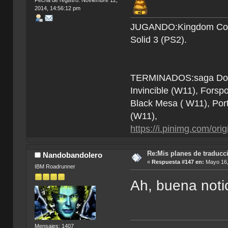
2014, 14:56:12 pm
JUGANDO:Kingdom Come 
Solid 3 (PS2).
TERMINADOS:saga Doom (
Invincible (W11), Forsp
Black Mesa ( W11), Por
(W11),
https://i.pinimg.com/o
Re:Mis planes de traducc
Nandobandolero
«
Respuesta #147 en:
Mayo 16,
IBM Roadrunner
Ah, buena noti
Mensajes: 1407