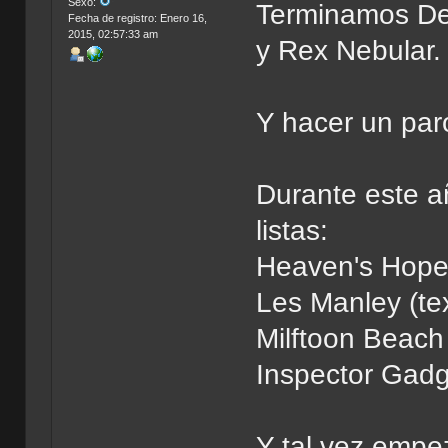
Sexo:
Terminamos Dem
Fecha de registro: Enero 16,
2015, 02:57:33 am
y Rex Nebular.
Y hacer un paró
Durante este a
listas:
Heaven's Hope 
Les Manley (te
Milftoon Beach 
Inspector Gadge
Y tal vez empe