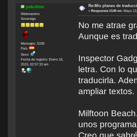
Re:Mis planes de traducc
pakolmo
«
Respuesta #140 en:
Mayo 13,
Webmasters
Sovereign
No me atrae gr
Aunque es tradu
Mensajes: 5338
País:
Sexo:
Inspector Gadge
Fecha de registro: Enero 16,
2015, 02:57:33 am
letra. Con lo 
traducirla. Ad
ampliar textos.
Milftoon Beach.
unos programas
Creo que sabré 