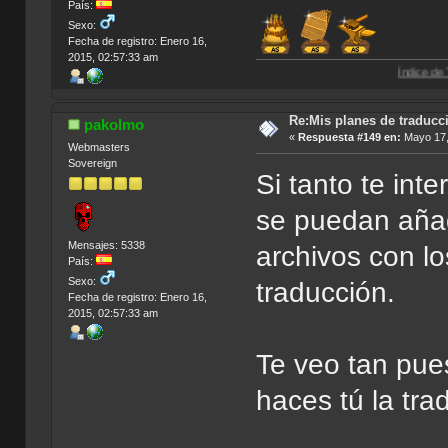
País:
Sexo:
Fecha de registro: Enero 16,
2015, 02:57:33 am
Índice de Traducciones d
Re:Mis planes de traducc
pakolmo
«
Respuesta #149 en:
Mayo 17,
Webmasters
Sovereign
Si tanto te int
se puedan añad
Mensajes: 5338
archivos con lo
País:
Sexo:
traducción.
Fecha de registro: Enero 16,
2015, 02:57:33 am
Te veo tan pue
haces tú la tr