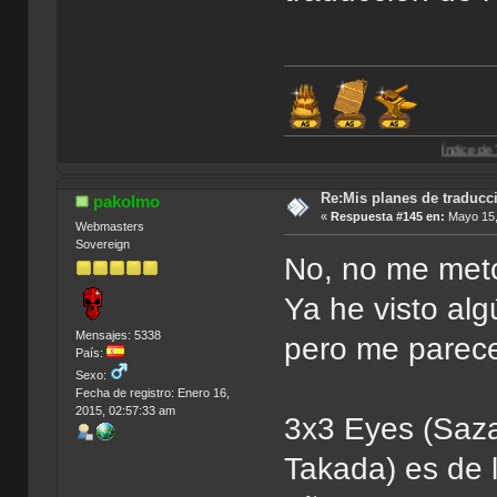
Índice de Traducciones d
Re:Mis planes de traducc
pakolmo
«
Respuesta #145 en:
Mayo 15,
Webmasters
Sovereign
No, no me meto
Ya he visto al
Mensajes: 5338
pero me parec
País:
Sexo:
Fecha de registro: Enero 16,
2015, 02:57:33 am
3x3 Eyes (Saza
Takada) es de 