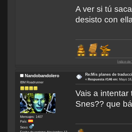
A ver si tú sac
desisto con ell
Índice de Traducciones d
Re:Mis planes de traducc
Nandobandolero
«
Respuesta #146 en:
Mayo 16,
IBM Roadrunner
Vais a intentar
Snes?? que bárb
Mensajes: 1407
País:
Sexo:
Fecha de registro: Noviembre 12,