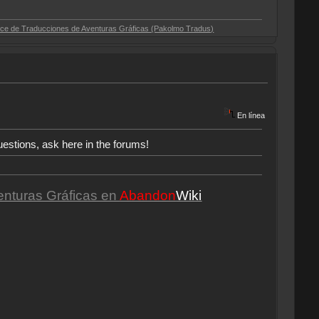
cciones de Aventuras Gráficas (Pakolmo Tradus)
En línea
uestions, ask here in the forums!
enturas Gráficas en
Abandon
Wiki