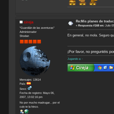
Re:Mis planes de traduc
cireja
«
Respuesta #168 en:
Julio 0
"Guardián de las aventuras"
Administrador
En general, no mola. Seguro 
Shodan
¡Por favor, no preguntéis po
Jugando a: -
Mensajes: 13614
País:
Sexo:
Fecha de registro: Mayo 06,
2007, 13:02:16 pm
No por mucho madrugar... por el
culo te la hinco.