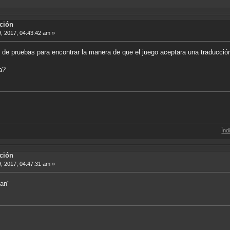
ción
9, 2017, 04:43:42 am »
 pruebas para encontrar la manera de que el juego aceptara una traducción y
a?
Índice de Tradu
ción
9, 2017, 04:47:31 am »
man"