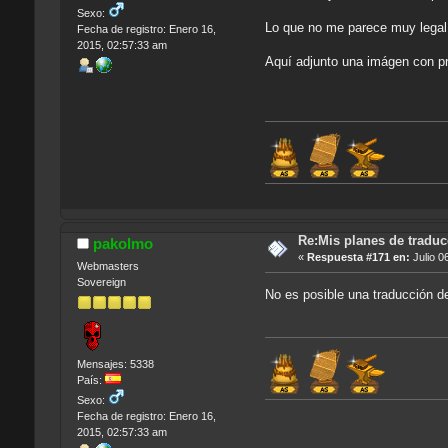
Sexo:
Lo que no me parece muy legal
Fecha de registro: Enero 16,
2015, 02:57:33 am
Aquí adjunto una imágen con p
Re:Mis planes de traduc
pakolmo
«
Respuesta #171 en:
Julio 0
Webmasters
Sovereign
No es posible una traducción d
Mensajes: 5338
País:
Sexo:
Fecha de registro: Enero 16,
2015, 02:57:33 am