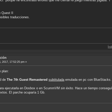
ct" porque he encontrado errores que me cierran el juego mientras jugaba. Y
e Quest II
osibles traducciones.
Índice de Tradu
ción
5, 2017, 17:52:25 pm »
e plan:
id de
The 7th Guest Remastered
subtitulada
emulada en pc con BlueStacks. T
ara ejecutarla en Dosbox o en ScummVM sin éxito. Hace un tiempo conseguí 
extos. El parche ocuparía 1 Gb.