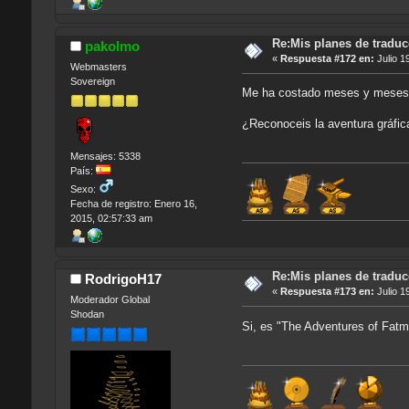
Re:Mis planes de traduc
pakolmo
«
Respuesta #172 en:
Julio 1
Webmasters
Sovereign
Me ha costado meses y meses de
¿Reconoceis la aventura gráfic
Mensajes: 5338
País:
Sexo:
Fecha de registro: Enero 16,
2015, 02:57:33 am
Re:Mis planes de traduc
RodrigoH17
«
Respuesta #173 en:
Julio 1
Moderador Global
Shodan
Si, es "The Adventures of Fat