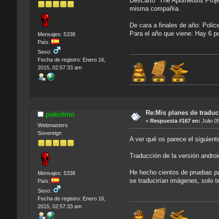
Descarto "The Apotheosis Proje
misma compañía.
De cara a finales de año: Polic
Para el año que viene: Hay 6 p
Mensajes: 5338
País:
Sexo:
Fecha de registro: Enero 16,
2015, 02:57:33 am
Re:Mis planes de traduc
pakolmo
«
Respuesta #167 en:
Julio 0
Webmasters
Sovereign
A ver qué os parece el siguient
Traducción de la versión andro
He hecho cientos de pruebas p
Mensajes: 5338
se traducirían imágenes, solo t
País:
Sexo:
Fecha de registro: Enero 16,
2015, 02:57:33 am