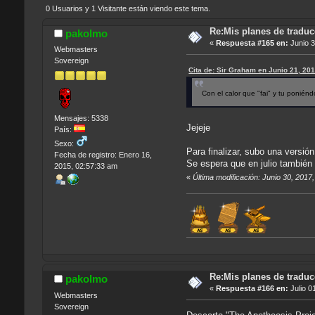
0 Usuarios y 1 Visitante están viendo este tema.
Re:Mis planes de traduc
pakolmo
«
Respuesta #165 en:
Junio 3
Webmasters
Sovereign
Cita de: Sir Graham en Junio 21, 20
Con el calor que "fai" y tu ponié
Mensajes: 5338
Jejeje
País:
Sexo:
Para finalizar, subo una versi
Fecha de registro: Enero 16,
Se espera que en julio también
2015, 02:57:33 am
«
Última modificación: Junio 30, 201
Re:Mis planes de traduc
pakolmo
«
Respuesta #166 en:
Julio 0
Webmasters
Sovereign