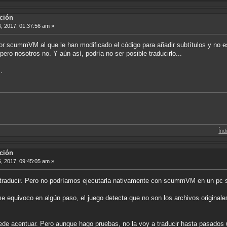
ción
6, 2017, 01:37:56 am »
por scummVM al que le han modificado el código para añadir subtítulos y no 
pero nosotros no. Y aún así, podría no ser posible traducirlo...
.
Índice de Tradu
ción
6, 2017, 09:45:05 am »
 traducir. Pero no podríamos ejecutarla nativamente con scummVM en un pc 
 equivoco en algún paso, el juego detecta que no son los archivos originale
ede acentuar. Pero aunque hago pruebas, no la voy a traducir hasta pasado