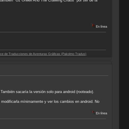
 también "Oz Orwell And The Crawling Chaos" por ser de la
En línea
cciones de Aventuras Gráficas (Pakolmo Tradus)
ambién sacaría la versión solo para android (rooteado).
modificarla mínimamente y ver los cambios en android. No
En línea