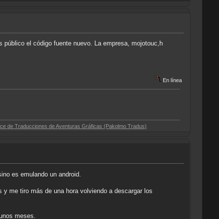
es público el código fuente nuevo. La empresa, mojotouc,h
En línea
cciones de Aventuras Gráficas (Pakolmo Tradus)
sino es emulando un android.
s y me tiro más de una hora volviendo a descargar los
s unos meses.