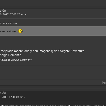
ción
0, 2017, 07:02:17 am »
17, 11:47:51 am
ndonos nerviosos
ón mejorada (acentuada y con imágenes) de Stargate Adventure.
 salga Dementia.
7, 08:02:16 am por pakolmo
»
Índice de Tradu
ción
1, 2017, 07:44:28 am »