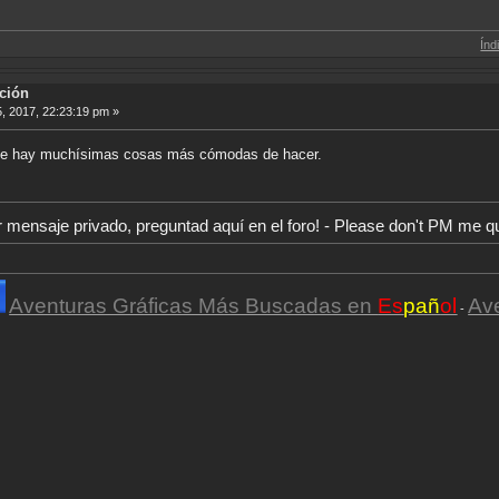
Índice de Tradu
ción
5, 2017, 22:23:19 pm »
que hay muchísimas cosas más cómodas de hacer.
r mensaje privado, preguntad aquí en el foro! - Please don't PM me q
Aventuras Gráficas Más Buscadas en
Es
pañ
ol
Av
-