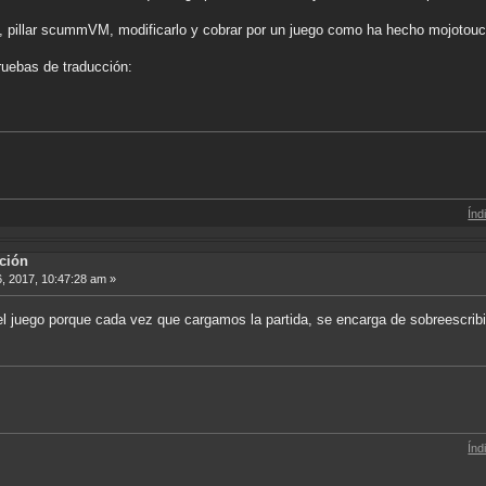
, pillar scummVM, modificarlo y cobrar por un juego como ha hecho mojotouc
ruebas de traducción:
Índice de Tradu
ción
6, 2017, 10:47:28 am »
el juego porque cada vez que cargamos la partida, se encarga de sobreescribi
Índice de Tradu