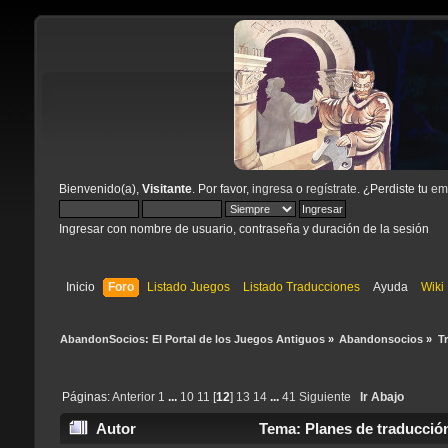
Bienvenido(a),
Visitante
. Por favor,
ingresa
o
regístrate
. ¿Perdiste tu
ema
Ingresar con nombre de usuario, contraseña y duración de la sesión
Inicio
Foro
Listado Juegos
Listado Traducciones
Ayuda
Wiki
AbandonSocios: El Portal de los Juegos Antiguos
»
Abandonsocios
»
T
Páginas:
Anterior
1
...
10
11
[
12
]
13
14
...
41
Siguiente
Ir Abajo
Autor
Tema: Planes de traducció