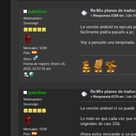
Re:Mis planes de traduc
pakolmo
«
Respuesta #169 en:
Julio 0
Webmasters
Sovereign
La versión android se ejecuta 
fácilmente podría pasarlo a pc, 
Voy a pensarlo una temporada..
Mensajes: 5338
País:
Sexo:
Fecha de registro: Enero 16,
2015, 02:57:33 am
Re:Mis planes de traduc
pakolmo
«
Respuesta #170 en:
Julio 0
Webmasters
Sovereign
La versión android sí se puede
Lo malo es que cada vez que me
originales de casi 1Gb.
Mensajes: 5338
Ahora estoy revisando si se pu
País: