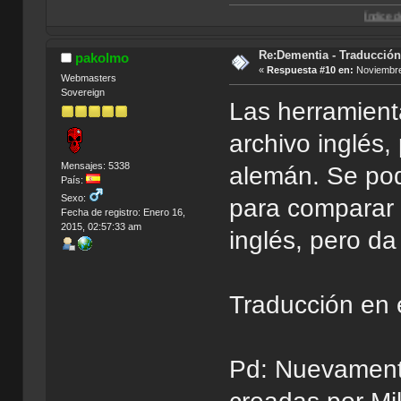
Índice de Traducciones
Re:Dementia - Traducció
pakolmo
«
Respuesta #10 en:
Noviembre
Webmasters
Sovereign
Las herramient
archivo inglés,
Mensajes: 5338
alemán. Se pod
País:
Sexo:
para comparar 
Fecha de registro: Enero 16,
2015, 02:57:33 am
inglés, pero da
Traducción en 
Pd: Nuevamente