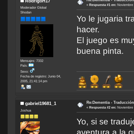
RodrigoH17
«
Respuesta #1 en:
Noviembre 1
Moderador Global
Shodan
Yo le jugaria 
hacer.
El juego es muy
buena pinta.
Mensajes: 7332
País:
Sexo:
Fecha de registro: Junio 04,
2005, 21:41:14 pm
Re:Dementia - Traducció
gabriel19681_1
«
Respuesta #2 en:
Noviembre 1
Joshua
Yo, si se tradu
aventura a la 