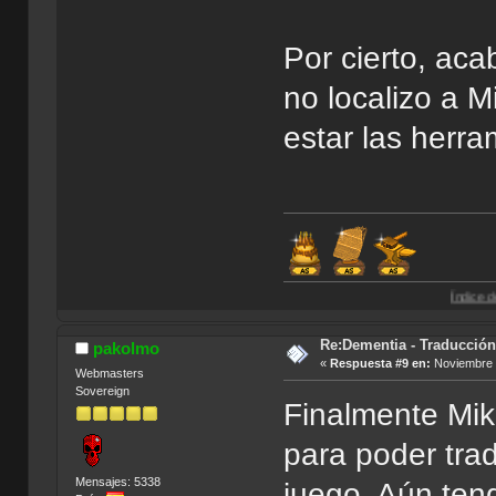
Por cierto, aca
no localizo a
estar las herra
Índice de Traducciones
Re:Dementia - Traducció
pakolmo
«
Respuesta #9 en:
Noviembre 1
Webmasters
Sovereign
Finalmente Mik
para poder trad
Mensajes: 5338
juego. Aún ten