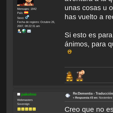
unas cosas u o
Mensajes: 1842
País:
has vuelto a re
Sexo:
Fecha de registro: Octubre 26,
2007, 08:22:31 am
Si esto es para
ánimos, para q
Re:Dementia - Traducció
pakolmo
«
Respuesta #3 en:
Noviembre 1
Webmasters
Sovereign
Creo que no es