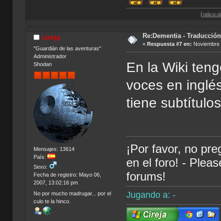
Índice de Traducciones
Re:Dementia - Traducció
cireja
«
Respuesta #7 en:
Noviembre 1
"Guardián de las aventuras"
Administrador
En la Wiki ten
Shodan
voces en inglés
tiene subtítulo
¡Por favor, no pr
Mensajes: 13614
País:
en el foro! - Plea
Sexo:
forums!
Fecha de registro: Mayo 06,
2007, 13:02:16 pm
Jugando a: -
No por mucho madrugar... por el
culo te la hinco.