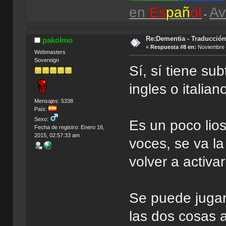
en
Es
pañ
ol
Av
-
Re:Dementia - Traducció
pakolmo
«
Respuesta #8 en:
Noviembre 1
Webmasters
Sovereign
Sí, sí tiene su
ingles o italia
Mensajes: 5338
País:
Sexo:
Es un poco lios
Fecha de registro: Enero 16,
2015, 02:57:33 am
voces, se va la
volver a activar
Se puede jugar 
las dos cosas a