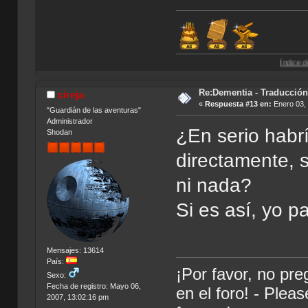
Índice de Traducciones
Re:Dementia - Traducció
cireja
«
Respuesta #13 en:
Enero 03, 
"Guardián de las aventuras"
Administrador
¿En serio habr
Shodan
directamente, s
ni nada?
Si es así, yo p
Mensajes: 13614
País:
¡Por favor, no pr
Sexo:
Fecha de registro: Mayo 06,
en el foro! - Plea
2007, 13:02:16 pm