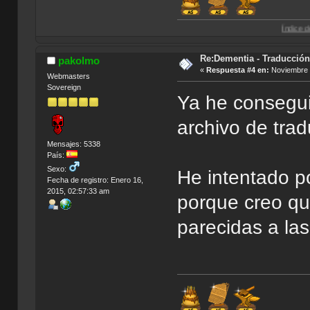
Índice de Traducciones
Re:Dementia - Traducció
pakolmo
«
Respuesta #4 en:
Noviembre 1
Webmasters
Sovereign
Ya he consegui
archivo de trad
Mensajes: 5338
País:
Sexo:
He intentado 
Fecha de registro: Enero 16,
2015, 02:57:33 am
porque creo qu
parecidas a la