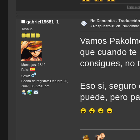
Índice de Traducciones
Re:Dementia - Traducció
gabriel19681_1
«
Respuesta #5 en:
Noviembre 1
Joshua
Vamos Pakolmo
que cuando te 
consigues, no 
Mensajes: 1842
País:
Sexo:
Fecha de registro: Octubre 26,
Eso si, seguro
2007, 08:22:31 am
puede, pero p