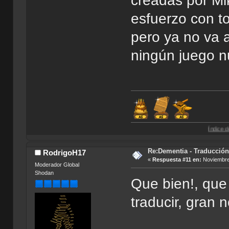
creadas por Mi
esfuerzo con t
pero ya no va 
ningún juego n
Índice de Traducciones
Re:Dementia - Traducció
RodrigoH17
«
Respuesta #11 en:
Noviembre 
Moderador Global
Shodan
Que bien!, que 
traducir, gran n