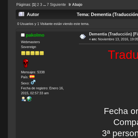
Páginas: [
1
]
2
3
...
7
Siguiente
Ir Abajo
Autor
Tema: Dementia (Traducción)
0 Usuarios y 1 Visitante están viendo este tema.
Dementia (Traducción) [Fi
pakolmo
«
en:
Noviembre 13, 2016, 19:0
Webmasters
Sovereign
Trad
Mensajes: 5338
País:
Sexo:
Fecha de registro: Enero 16,
2015, 02:57:33 am
Fecha or
Compañ
3ª perso