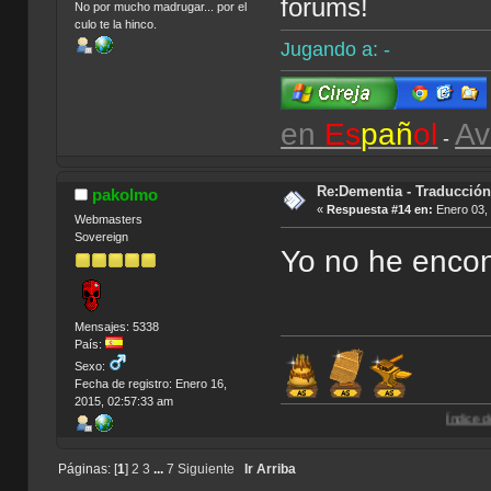
forums!
No por mucho madrugar... por el
culo te la hinco.
Jugando a: -
en
Es
pañ
ol
Av
-
Re:Dementia - Traducció
pakolmo
«
Respuesta #14 en:
Enero 03, 
Webmasters
Sovereign
Yo no he encon
Mensajes: 5338
País:
Sexo:
Fecha de registro: Enero 16,
2015, 02:57:33 am
Índice de Traducciones
Páginas: [
1
]
2
3
...
7
Siguiente
Ir Arriba