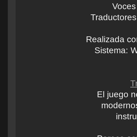
Voces 
Traductores
Realizada co
Sistema: W
T
El juego n
modernos
instr