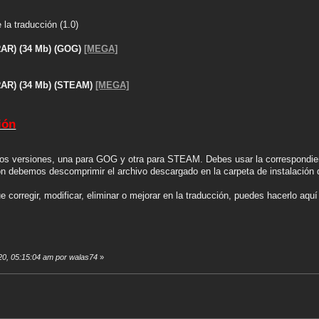
la traducción (1.0)
(RAR) (34 Mb) (GOG)
[MEGA]
(RAR) (34 Mb) (STEAM)
[MEGA]
ión
dos versiones, una para GOG y otra para STEAM. Debes usar la correspondient
ión debemos descomprimir el archivo descargado en la carpeta de instalación
e corregir, modificar, eliminar o mejorar en la traducción, puedes hacerlo aqu
020, 05:15:04 am por walas74
»