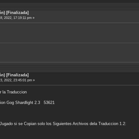
n) [Finalizada]
8, 2022, 17:19:11 pm »
n) [Finalizada]
3, 2022, 23:45:01 pm »
r la Traduccion
rsion Gog Shardlight 2.3 53621
 Jugado si se Copian solo los Siguientes Archivos dela Traduccion 1.2: