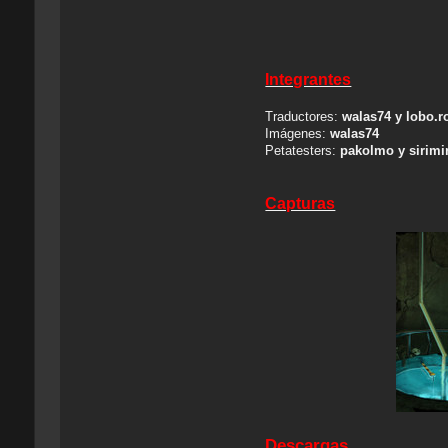
Integrantes
Traductores:
walas74 y lobo.r
Imágenes:
walas74
Petatesters:
pakolmo y sirimi
Capturas
Descargas