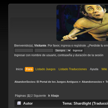
Bienvenido(a),
Visitante
. Por favor,
ingresa
o
regístrate
. ¿Perdiste tu
ema
Ingresar con nombre de usuario, contraseña y duración de la sesión
Inicio
Foro
Listado Juegos
Listado Traducciones
Ayuda
Wiki
AbandonSocios: El Portal de los Juegos Antiguos
»
Abandonsocios
»
T
Páginas: [
1
]
2
Siguiente
Ir Abajo
Autor
Tema: Shardlight (Traducci