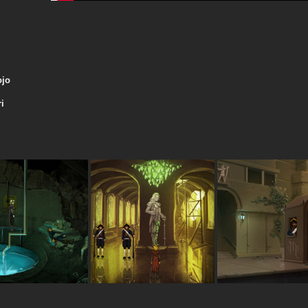
ojo
ri