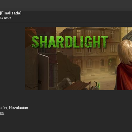
[Finalizada]
:14 am »
cción, Revolución
mes