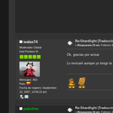
Re:Shardlight (Traducció
walas74
«
Respuesta #3 en:
Febrero 2
Moderador Global
Intel Pentium III
Ok, gracias por avisar.
Lo revisaré aunque yo tengo la
Mensajes: 863
País:
Fecha de registro: Septiembre
22, 2007, 14:58:22 pm
Re:Shardlight (Traducció
pakolmo
«
Respuesta #4 en:
Febrero 2