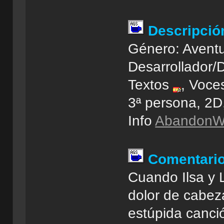
Descripció
Género: Aventu
Desarrollador/D
Textos
, Voces
3ª persona, 2
Info
AbandonWi
Comentari
Cuando Ilsa y 
dolor de cabez
estúpida canci