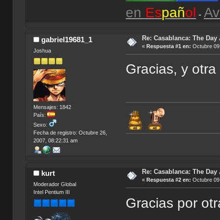
en
Es
pañ
ol
Av
-
Re: Casablanca: The Day A
gabriel19681_1
«
Respuesta #1 en:
Octubre 09,
Joshua
Gracias, y ot
Mensajes: 1842
País:
Sexo:
Fecha de registro: Octubre 26,
2007, 08:22:31 am
Re: Casablanca: The Day A
kurt
«
Respuesta #2 en:
Octubre 09,
Moderador Global
Intel Pentium III
Gracias por otr