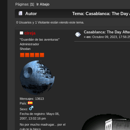
Páginas: [
1
]
Ir Abajo
Autor
Tema: Casablanca: The Day Af
0 Usuarios y 1 Visitante están viendo este tema.
Casablanca: The Day After
cireja
«
en:
Octubre 09, 2023, 17:56:2
"Guardián de las aventuras"
Administrador
Shodan
Mensajes: 13613
País:
Sexo:
Fecha de registro: Mayo 06,
2007, 13:02:16 pm
No por mucho madrugar... por el
culo te la hinco.