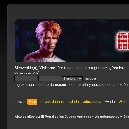
Bienvenido(a),
Visitante
. Por favor,
ingresa
o
regístrate
. ¿Perdiste t
de activación
?
Ingresar con nombre de usuario, contraseña y duración de la sesión
Inicio
Foro
Listado Juegos
Listado Traducciones
Ayuda
Wiki
AbandonSocios: El Portal de los Juegos Antiguos
»
Abandonsocios
»
Ju