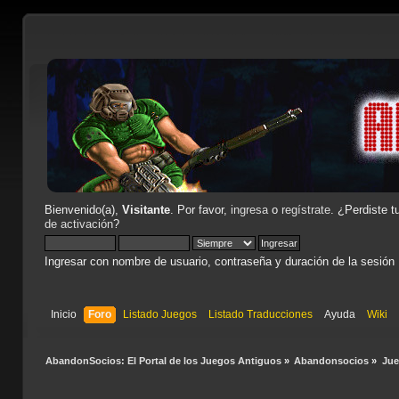
Bienvenido(a),
Visitante
. Por favor,
ingresa
o
regístrate
. ¿Perdiste t
de activación
?
Ingresar con nombre de usuario, contraseña y duración de la sesión
Inicio
Foro
Listado Juegos
Listado Traducciones
Ayuda
Wiki
AbandonSocios: El Portal de los Juegos Antiguos
»
Abandonsocios
»
Ju