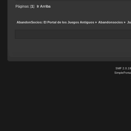
Páginas: [
1
]
Ir Arriba
AbandonSocios: El Portal de los Juegos Antiguos
»
Abandonsocios
»
Ju
SMF 2.0.1
SimplePorta