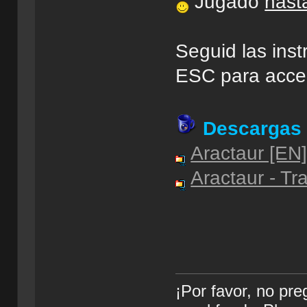
Jugado
hasta
Seguid las inst
ESC para acce
Descargas
Aractaur [EN]
Aractaur - Tr
¡Por favor, no pr