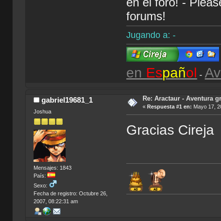
en el foro! - Plea
forums!
Jugando a: -
en
Es
pañ
ol
Av
-
Re: Aractaur - Aventura gr
gabriel19681_1
«
Respuesta #1 en:
Mayo 17, 20
Joshua
Gracias Cirej
Mensajes: 1843
País:
Sexo:
Fecha de registro: Octubre 26,
2007, 08:22:31 am