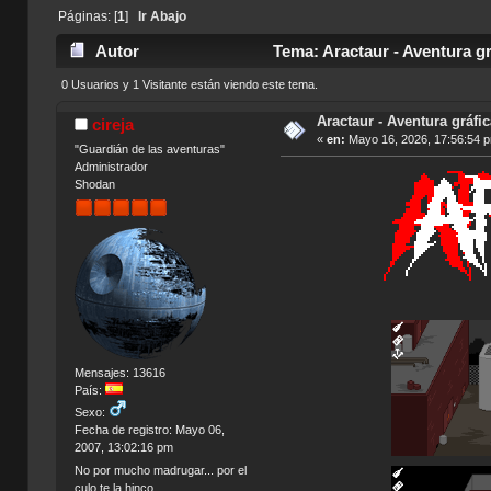
Páginas: [
1
]
Ir Abajo
Autor
Tema: Aractaur - Aventura gr
0 Usuarios y 1 Visitante están viendo este tema.
Aractaur - Aventura gráfic
cireja
«
en:
Mayo 16, 2026, 17:56:54 
"Guardián de las aventuras"
Administrador
Shodan
Mensajes: 13616
País:
Sexo:
Fecha de registro: Mayo 06,
2007, 13:02:16 pm
No por mucho madrugar... por el
culo te la hinco.