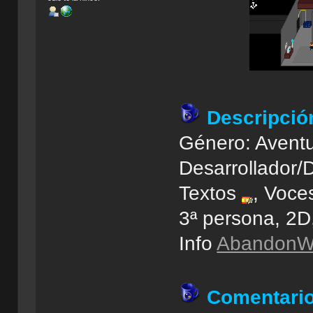
Descripció
Género: Aventu
Desarrollador/D
Textos
, Voces
3ª persona, 2
Info
AbandonWi
Comentari