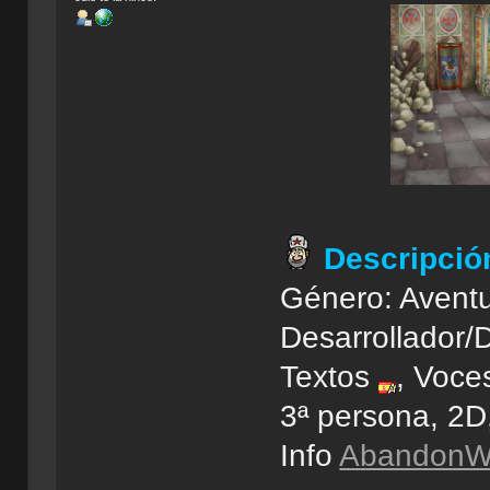
Descripció
Género: Aventu
Desarrollador/
Textos
, Voces
3ª persona, 2
Info
AbandonWi