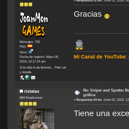
«
Respuesta #2 en:
Junio 02, 2026, 0
Gracias
Mensajes: 755
País:
Sexo:
Mi Canal de YouTube
:
Fecha de registro: Mayo 06,
2019, 10:17:24 am
Si la vida te da limones... Pide sal
y tequila.
Re: Sniper and Spotter Be
ristatas
gráfica
IBM Roadrunner
«
Respuesta #3 en:
Junio 02, 2026, 1
Tiene una exce