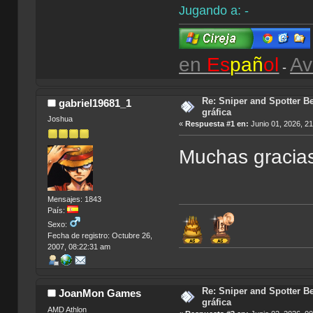
Jugando a: -
en
Es
pañ
ol
Av
-
Re: Sniper and Spotter Be
gabriel19681_1
gráfica
Joshua
«
Respuesta #1 en:
Junio 01, 2026, 2
Muchas gracia
Mensajes: 1843
País:
Sexo:
Fecha de registro: Octubre 26,
2007, 08:22:31 am
Re: Sniper and Spotter Be
JoanMon Games
gráfica
AMD Athlon