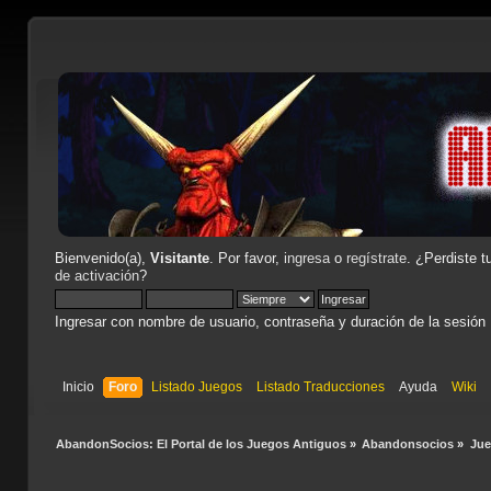
Bienvenido(a),
Visitante
. Por favor,
ingresa
o
regístrate
. ¿Perdiste t
de activación
?
Ingresar con nombre de usuario, contraseña y duración de la sesión
Inicio
Foro
Listado Juegos
Listado Traducciones
Ayuda
Wiki
AbandonSocios: El Portal de los Juegos Antiguos
»
Abandonsocios
»
Ju