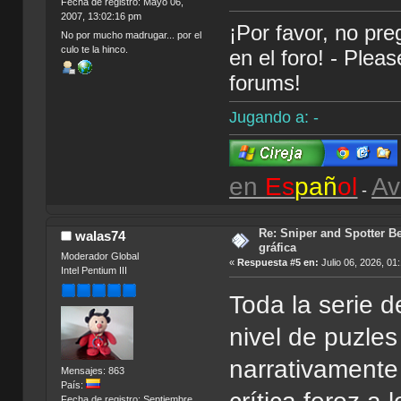
Fecha de registro: Mayo 06,
2007, 13:02:16 pm
¡Por favor, no pr
No por mucho madrugar... por el
culo te la hinco.
en el foro! - Plea
forums!
Jugando a: -
en
Es
pañ
ol
Av
-
Re: Sniper and Spotter Be
walas74
gráfica
Moderador Global
«
Respuesta #5 en:
Julio 06, 2026, 01
Intel Pentium III
Toda la serie d
nivel de puzle
narrativamente
Mensajes: 863
País:
Fecha de registro: Septiembre