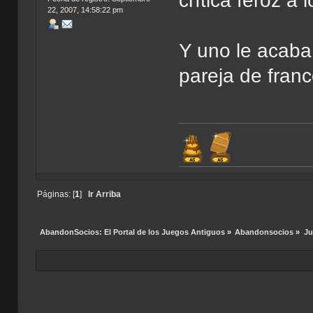
crítica feroz a 
22, 2007, 14:58:22 pm
Y uno le acaba
pareja de franc
Páginas: [
1
]
Ir Arriba
AbandonSocios: El Portal de los Juegos Antiguos
»
Abandonsocios
»
Ju