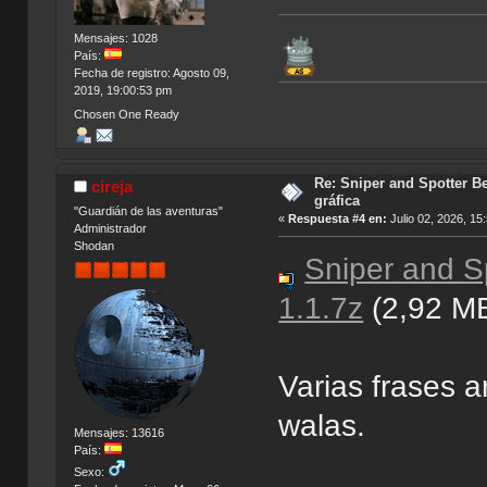
Mensajes: 1028
País:
Fecha de registro: Agosto 09,
2019, 19:00:53 pm
Chosen One Ready
Re: Sniper and Spotter Be
cireja
gráfica
"Guardián de las aventuras"
«
Respuesta #4 en:
Julio 02, 2026, 15
Administrador
Shodan
Sniper and Sp
1.1.7z
(2,92 M
Varias frases a
walas.
Mensajes: 13616
País:
Sexo: