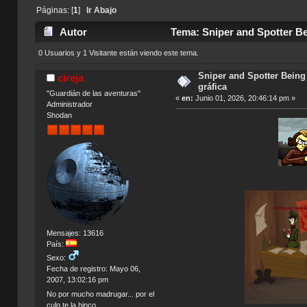
Páginas: [
1
]
Ir Abajo
Autor
Tema: Sniper and Spotter Bei
0 Usuarios y 1 Visitante están viendo este tema.
Sniper and Spotter Being 
cireja
gráfica
"Guardián de las aventuras"
«
en:
Junio 01, 2026, 20:46:14 pm »
Administrador
Shodan
Mensajes: 13616
País:
Sexo:
Fecha de registro: Mayo 06,
2007, 13:02:16 pm
No por mucho madrugar... por el
culo te la hinco.