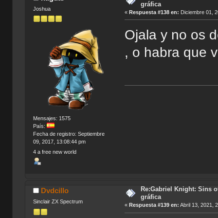
gráfica
Joshua
«
Respuesta #138 en:
Diciembre 01, 2
Ojala y no os 
, o habra que 
"Hay mas 
Mensajes: 1575
País:
Fecha de registro: Septiembre
09, 2017, 13:08:44 pm
4 a free new world
Re:Gabriel Knight: Sins o
Dvdcillo
gráfica
Sinclair ZX Spectrum
«
Respuesta #139 en:
Abril 13, 2021, 