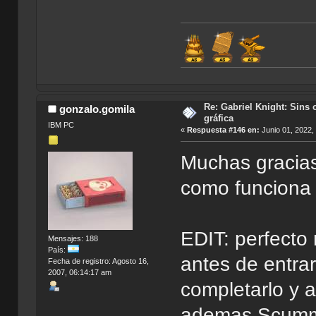
Índice de
Re: Gabriel Knight: Sins o
gonzalo.gomila
gráfica
IBM PC
«
Respuesta #146 en:
Junio 01, 2022,
Muchas gracias!
como funcion
EDIT: perfecto 
Mensajes: 188
País:
antes de entrar
Fecha de registro: Agosto 16,
2007, 06:14:17 am
completarlo y a
ademas Scummv