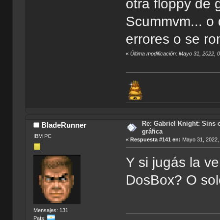
otra floppy de 
Scummvm... o d
errores o se ro
«
Última modificación: Mayo 31, 2022, 
Re: Gabriel Knight: Sins o
BladeRunner
gráfica
IBM PC
«
Respuesta #141 en:
Mayo 31, 2022,
Y si jugás la v
DosBox? O sol
Mensajes: 131
País: