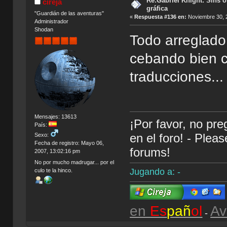
Re:Gabriel Knight: Sins o
cireja
gráfica
"Guardián de las aventuras"
«
Respuesta #136 en:
Noviembre 30, 2
Administrador
Shodan
Todo arreglado
cebando bien c
traducciones...
Mensajes: 13613
¡Por favor, no pr
País:
en el foro! - Plea
Sexo:
Fecha de registro: Mayo 06,
forums!
2007, 13:02:16 pm
No por mucho madrugar... por el
Jugando a: -
culo te la hinco.
en
Es
pañ
ol
Av
-