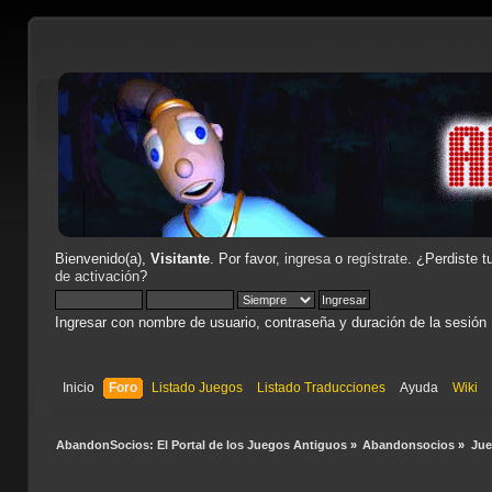
Bienvenido(a),
Visitante
. Por favor,
ingresa
o
regístrate
. ¿Perdiste t
de activación
?
Ingresar con nombre de usuario, contraseña y duración de la sesión
Inicio
Foro
Listado Juegos
Listado Traducciones
Ayuda
Wiki
AbandonSocios: El Portal de los Juegos Antiguos
»
Abandonsocios
»
Ju