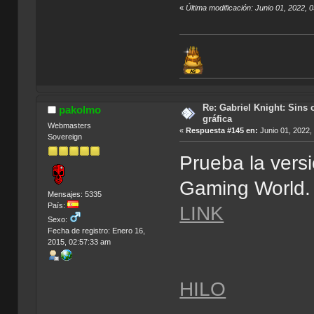
«
Última modificación: Junio 01, 2022, 
Re: Gabriel Knight: Sins o
pakolmo
gráfica
Webmasters
«
Respuesta #145 en:
Junio 01, 2022,
Sovereign
Prueba la vers
Gaming World.
Mensajes: 5335
País:
LINK
Sexo:
Fecha de registro: Enero 16,
2015, 02:57:33 am
HILO