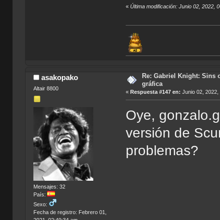
«
Última modificación: Junio 02, 2022, 
Re: Gabriel Knight: Sins o
asakopako
gráfica
Altair 8800
«
Respuesta #147 en:
Junio 02, 2022,
Oye, gonzalo.g
versión de Sc
problemas?
Mensajes: 32
País:
Sexo:
Fecha de registro: Febrero 01,