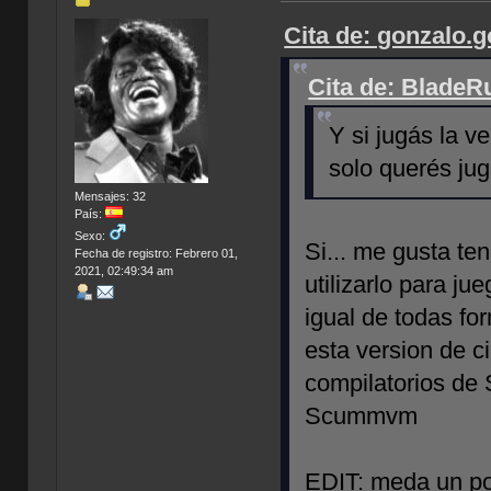
Cita de: gonzalo.
Cita de: BladeR
Y si jugás la v
solo querés j
Mensajes: 32
País:
Sexo:
Si... me gusta t
Fecha de registro: Febrero 01,
2021, 02:49:34 am
utilizarlo para ju
igual de todas fo
esta version de c
compilatorios de
Scummvm
EDIT: meda un poq