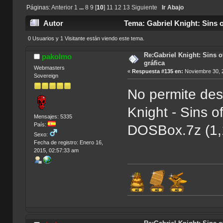
Páginas:
Anterior
1
...
8
9
[
10
]
11
12
13
Siguiente
Ir Abajo
Autor
Tema: Gabriel Knight: Sins o
0 Usuarios y 1 Visitante están viendo este tema.
Re:Gabriel Knight: Sins o
pakolmo
gráfica
Webmasters
«
Respuesta #135 en:
Noviembre 30, 
Sovereign
No permite desc
Knight - Sins o
Mensajes: 5335
País:
DOSBox.7z (1,
Sexo:
Fecha de registro: Enero 16,
2015, 02:57:33 am
Índice de