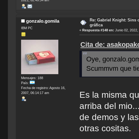
2021, 02:49:34 am
Re: Gabriel Knight: Sins o
gonzalo.gomila
gráfica
IBM PC
«
Respuesta #148 en:
Junio 02, 2022,
Cita de: asakopak
Oye, gonzalo.gom
Scummvm que tie
Mensajes: 188
País:
Fecha de registro: Agosto 16,
Es la misma qu
2007, 06:14:17 am
arriba del mio.
de demos y las
otras cositas.