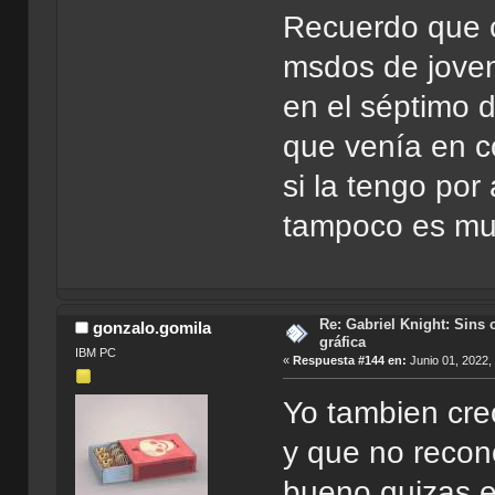
Recuerdo que c
msdos de joven
en el séptimo d
que venía en c
si la tengo por
tampoco es muy
Re: Gabriel Knight: Sins o
gonzalo.gomila
gráfica
IBM PC
«
Respuesta #144 en:
Junio 01, 2022,
Yo tambien cr
y que no recono
bueno quizas e