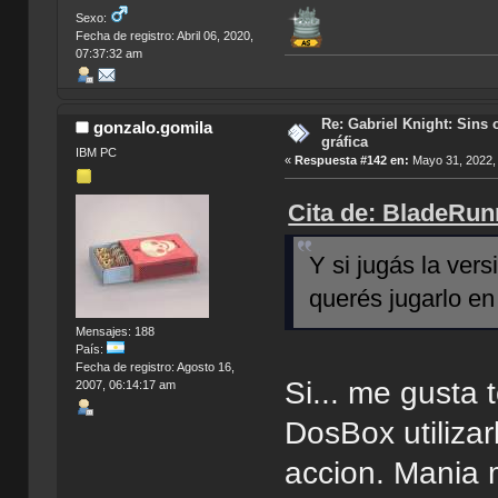
Sexo:
Fecha de registro: Abril 06, 2020,
07:37:32 am
Re: Gabriel Knight: Sins o
gonzalo.gomila
gráfica
IBM PC
«
Respuesta #142 en:
Mayo 31, 2022,
Cita de: BladeRun
Y si jugás la ver
querés jugarlo 
Mensajes: 188
País:
Fecha de registro: Agosto 16,
Si... me gusta
2007, 06:14:17 am
DosBox utilizar
accion. Mania m