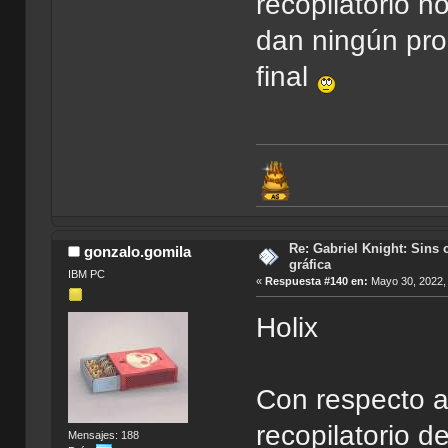
recopilatorio n
dan ningún pro
final
Re: Gabriel Knight: Sins o
gonzalo.gomila
gráfica
IBM PC
«
Respuesta #140 en:
Mayo 30, 2022,
Holix
Con respecto a
recopilatorio 
Mensajes: 188