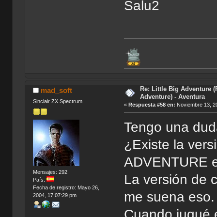
Salu2
Re: Little Big Adventure 
mad_soft
Adventure) - Aventura
Sinclair ZX Spectrum
«
Respuesta #58 en:
Noviembre 13, 20
Tengo una duda
¿Existe la ver
ADVENTURE en l
Mensajes: 292
La versión de c
País:
Fecha de registro: Mayo 26,
me suena eso.
2004, 17:07:29 pm
Cuando jugué e