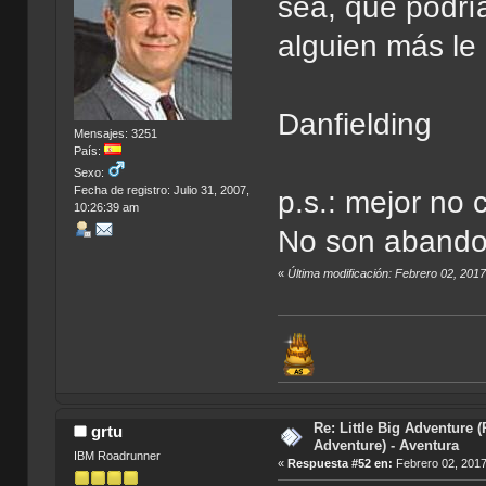
sea, que podría
alguien más le
Danfielding
Mensajes: 3251
País:
Sexo:
Fecha de registro: Julio 31, 2007,
p.s.: mejor no 
10:26:39 am
No son abandon
«
Última modificación: Febrero 02, 2017
Re: Little Big Adventure 
grtu
Adventure) - Aventura
IBM Roadrunner
«
Respuesta #52 en:
Febrero 02, 2017