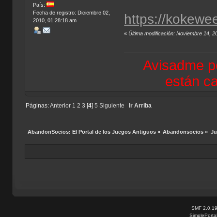
País:
Fecha de registro: Diciembre 02,
https://kokewe
2010, 01:28:18 am
«
Última modificación: Noviembre 14, 
Avisadme po
están ca
Páginas:
Anterior
1
2
3
[
4
]
5
Siguiente
Ir Arriba
AbandonSocios: El Portal de los Juegos Antiguos
»
Abandonsocios
»
Ju
SMF 2.0.1
SimplePorta