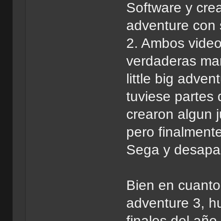
Software y crear
adventure con s
2. Ambos vide
verdaderas mar
little big adve
tuviese partes
crearon algun
pero finalment
Sega y desapar
Bien en cuanto 
adventure 3, hu
finales del año