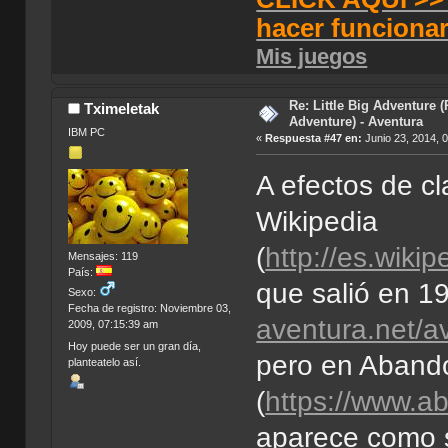
hacer funciona
Mis juegos
Re: Little Big Adventure 
Tximeletak
Adventure) - Aventura
IBM PC
«
Respuesta #47 en:
Junio 23, 2014, 
A efectos de cl
Wikipedia
(
http://es.wiki
Mensajes: 119
País:
que salió en 1
Sexo:
Fecha de registro: Noviembre 03,
aventura.net/av
2009, 07:15:39 am
Hoy puede ser un gran día,
pero en Aband
planteatelo así.
(
https://www.a
aparece como s