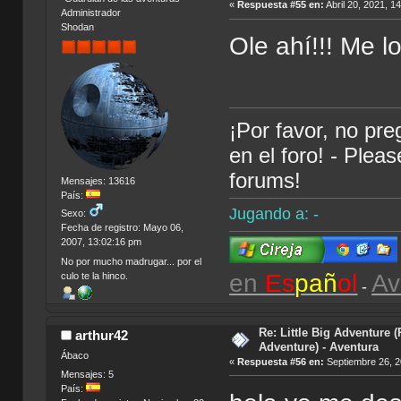
«
Respuesta #55 en:
Abril 20, 2021, 1
Administrador
Shodan
Ole ahí!!! Me lo
¡Por favor, no pr
en el foro! - Plea
forums!
Mensajes: 13616
País:
Jugando a: -
Sexo:
Fecha de registro: Mayo 06,
2007, 13:02:16 pm
No por mucho madrugar... por el
en
Es
pañ
ol
Av
culo te la hinco.
-
Re: Little Big Adventure 
arthur42
Adventure) - Aventura
Ábaco
«
Respuesta #56 en:
Septiembre 26, 2
Mensajes: 5
País: