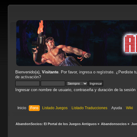
Bienvenido(a),
Visitante
. Por favor,
ingresa
o
regístrate
. ¿Perdiste t
de activación
?
Ingresar con nombre de usuario, contraseña y duración de la sesión
Inicio
Foro
Listado Juegos
Listado Traducciones
Ayuda
Wiki
AbandonSocios: El Portal de los Juegos Antiguos
»
Abandonsocios
»
Ju