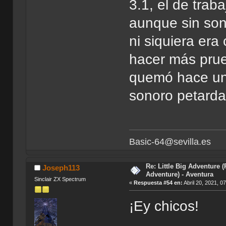
3.1, el de trab
aunque sin soni
ni siquiera era
hacer más pru
quemó hace uno
sonoro petarda
Basic-64@sevilla.es
Re: Little Big Adventure 
Joseph113
Adventure) - Aventura
Sinclair ZX Spectrum
«
Respuesta #54 en:
Abril 20, 2021, 0
¡Ey chicos!