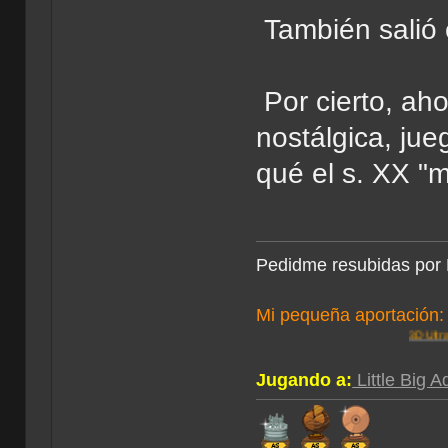
También salió 
Por cierto, ah
nostálgica, ju
qué el s. XX "m
Pedidme resubidas por 
Mi pequeña aportación:
3D Ultra Minigolf
||
Apog
Jugando a:
Little Big 