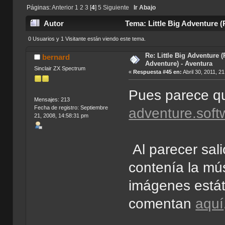
Páginas:
Anterior
1
2
3
[
4
]
5
Siguiente
Ir Abajo
Autor
Tema: Little Big Adventure (
0 Usuarios y 1 Visitante están viendo este tema.
Re: Little Big Adventure 
bernard
Adventure) - Aventura
Sinclair ZX Spectrum
«
Respuesta #45 en:
Abril 30, 2011, 2
Pues parece qu
Mensajes: 213
Fecha de registro: Septiembre
adventure.soft
21, 2008, 14:58:31 pm
Al parecer sal
contenía la mú
imágenes estát
comentan
aquí