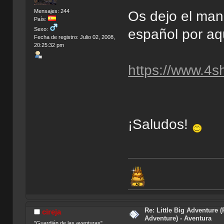
Mensajes: 244
Os dejo el manu
País:
Sexo:
español por aq
Fecha de registro: Julio 02, 2008,
20:25:32 pm
https://www.4
¡Saludos!
Re: Little Big Adventure 
cireja
Adventure) - Aventura
"Guardián de las aventuras"