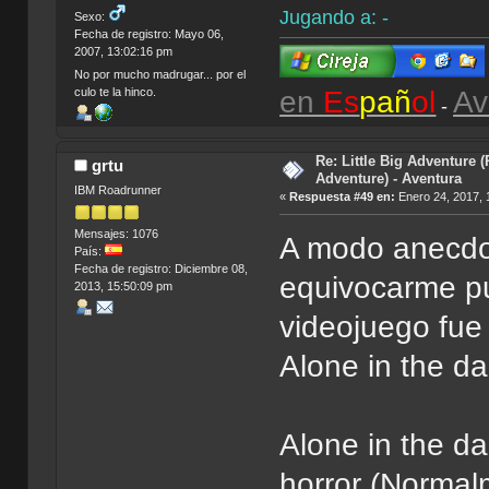
Jugando a: -
Sexo:
Fecha de registro: Mayo 06,
2007, 13:02:16 pm
No por mucho madrugar... por el
en
Es
pañ
ol
Av
culo te la hinco.
-
Re: Little Big Adventure 
grtu
Adventure) - Aventura
IBM Roadrunner
«
Respuesta #49 en:
Enero 24, 2017, 
Mensajes: 1076
A modo anecdot
País:
Fecha de registro: Diciembre 08,
equivocarme pu
2013, 15:50:09 pm
videojuego fue
Alone in the da
Alone in the da
horror (Normal