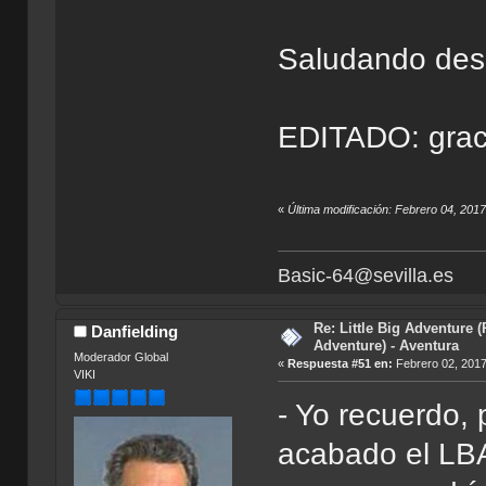
Saludando des
EDITADO: graci
«
Última modificación: Febrero 04, 201
Basic-64@sevilla.es
Re: Little Big Adventure 
Danfielding
Adventure) - Aventura
Moderador Global
«
Respuesta #51 en:
Febrero 02, 2017
VIKI
- Yo recuerdo,
acabado el LBA