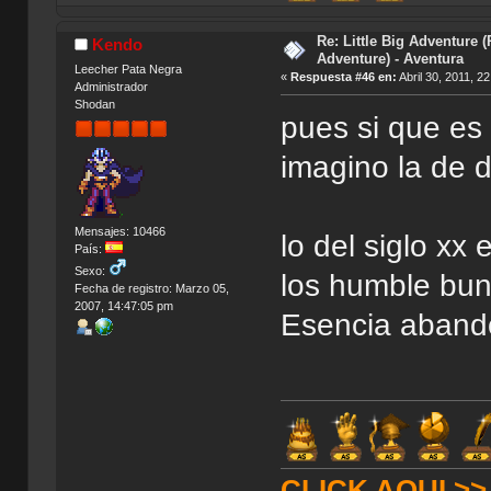
Re: Little Big Adventure 
Kendo
Adventure) - Aventura
Leecher Pata Negra
«
Respuesta #46 en:
Abril 30, 2011, 2
Administrador
Shodan
pues si que es
imagino la de d
Mensajes: 10466
lo del siglo xx
País:
Sexo:
los humble bun
Fecha de registro: Marzo 05,
2007, 14:47:05 pm
Esencia aband
CLICK AQUI >> T